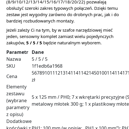
(8/9/10/12/13/14/15/16/17/18/20/22) pozwalają
obsłużyć szeroki zakres typowych połączeń. Dzięki temu
zestaw jest wygodny zarówno do drobnych prac, jak i do
bardziej rozbudowanych montaży.
Jeżeli zależy Ci na tym, by w szafce narzędziowej mieć
jeden, sensowny komplet zamiast wielu pojedynczych
zakupów,
5 / 5 / 5
będzie naturalnym wyborem.
Parametr
Dane
Nazwa
5 / 5 / 5
SKU
1f1edb6a1968
5678910111213141141142145010011411417
Cena
zł
Elementy
zestawu
5 x 125 mm / PH0; 7 x wkrętarki precyzyjne (S
(wybrane
metalowy młotek 300 g; 1 x plastikowy młote
parametry
z opisu)
Dodatkowe
końcówki z
PH1: 100 mm (w opisie: „PH1 x 100 mm”); PH2