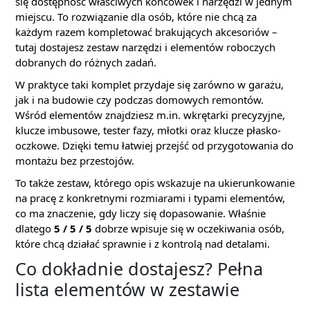
się dostępność właściwych końcówek i narzędzi w jednym
miejscu. To rozwiązanie dla osób, które nie chcą za
każdym razem kompletować brakujących akcesoriów –
tutaj dostajesz zestaw narzędzi i elementów roboczych
dobranych do różnych zadań.
W praktyce taki komplet przydaje się zarówno w garażu,
jak i na budowie czy podczas domowych remontów.
Wśród elementów znajdziesz m.in. wkrętarki precyzyjne,
klucze imbusowe, tester fazy, młotki oraz klucze płasko-
oczkowe. Dzięki temu łatwiej przejść od przygotowania do
montażu bez przestojów.
To także zestaw, którego opis wskazuje na ukierunkowanie
na pracę z konkretnymi rozmiarami i typami elementów,
co ma znaczenie, gdy liczy się dopasowanie. Właśnie
dlatego
5 / 5 / 5
dobrze wpisuje się w oczekiwania osób,
które chcą działać sprawnie i z kontrolą nad detalami.
Co dokładnie dostajesz? Pełna
lista elementów w zestawie