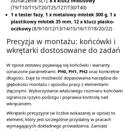
(oznaczenie SL1),
8 x klucz imbusowy
(T9/T10/T15/T20/T25/T27/T30/T40)
1 x tester fazy
,
1 x metalowy młotek 300 g
,
1 x
plastikowy młotek 35 mm
,
12 x klucz płasko-
oczkowy
(8/9/10/12/13/14/15/16/17/18/20/22)
Precyzja w montażu: końcówki i
wkrętarki dostosowane do zadań
W opisie zestawu pojawiają się końcówki i warianty
oznaczone parametrami:
PH0, PH1, PH2
oraz konkretne
długości. Daje to możliwość dopasowania narzędzia do
głębokości montażu i sposobu pracy z elementami
złącznymi. Wykorzystanie właściwego rozmiaru końcówki
ogranicza ryzyko poślizgu i poprawia kontrolę nad
wkręcaniem.
Wkrętarki precyzyjne (w liczbie wskazanej w opisie) to
element, który jest szczególnie przydatny w pracach
wymagających dokładnego prowadzenia. Zamiast