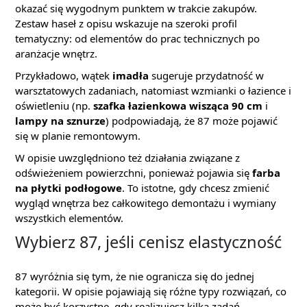
okazać się wygodnym punktem w trakcie zakupów.
Zestaw haseł z opisu wskazuje na szeroki profil
tematyczny: od elementów do prac technicznych po
aranżacje wnętrz.
Przykładowo, wątek
imadła
sugeruje przydatność w
warsztatowych zadaniach, natomiast wzmianki o łazience i
oświetleniu (np.
szafka łazienkowa wisząca 90 cm
i
lampy na sznurze
) podpowiadają, że 87 może pojawić
się w planie remontowym.
W opisie uwzględniono też działania związane z
odświeżeniem powierzchni, ponieważ pojawia się
farba
na płytki podłogowe
. To istotne, gdy chcesz zmienić
wygląd wnętrza bez całkowitego demontażu i wymiany
wszystkich elementów.
Wybierz 87, jeśli cenisz elastyczność
87 wyróżnia się tym, że nie ogranicza się do jednej
kategorii. W opisie pojawiają się różne typy rozwiązań, co
może być korzystne, gdy realizujesz kilka zadań