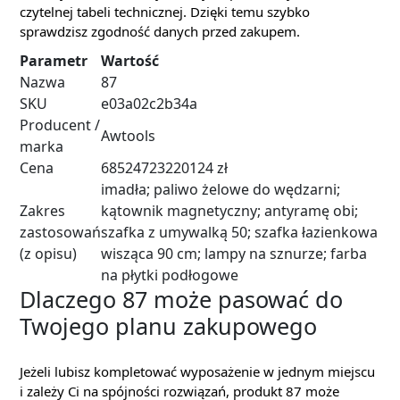
czytelnej tabeli technicznej. Dzięki temu szybko
sprawdzisz zgodność danych przed zakupem.
Parametr
Wartość
Nazwa
87
SKU
e03a02c2b34a
Producent /
Awtools
marka
Cena
68524723220124 zł
imadła; paliwo żelowe do wędzarni;
Zakres
kątownik magnetyczny; antyramę obi;
zastosowań
szafka z umywalką 50; szafka łazienkowa
(z opisu)
wisząca 90 cm; lampy na sznurze; farba
na płytki podłogowe
Dlaczego 87 może pasować do
Twojego planu zakupowego
Jeżeli lubisz kompletować wyposażenie w jednym miejscu
i zależy Ci na spójności rozwiązań, produkt 87 może