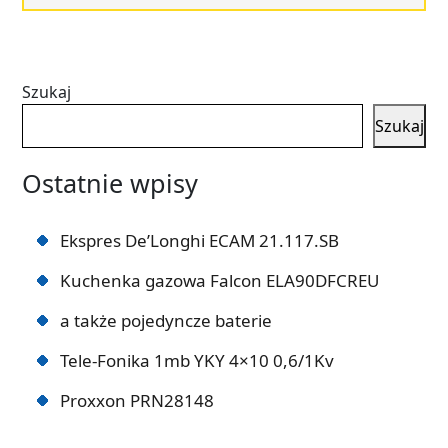
Szukaj
Szukaj
Ostatnie wpisy
Ekspres De’Longhi ECAM 21.117.SB
Kuchenka gazowa Falcon ELA90DFCREU
a także pojedyncze baterie
Tele-Fonika 1mb YKY 4×10 0,6/1Kv
Proxxon PRN28148