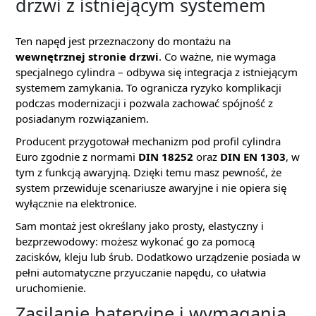
drzwi z istniejącym systemem
Ten napęd jest przeznaczony do montażu na
wewnętrznej stronie drzwi
. Co ważne, nie wymaga
specjalnego cylindra – odbywa się integracja z istniejącym
systemem zamykania. To ogranicza ryzyko komplikacji
podczas modernizacji i pozwala zachować spójność z
posiadanym rozwiązaniem.
Producent przygotował mechanizm pod profil cylindra
Euro zgodnie z normami
DIN 18252
oraz
DIN EN 1303
, w
tym z funkcją awaryjną. Dzięki temu masz pewność, że
system przewiduje scenariusze awaryjne i nie opiera się
wyłącznie na elektronice.
Sam montaż jest określany jako prosty, elastyczny i
bezprzewodowy: możesz wykonać go za pomocą
zacisków, kleju lub śrub. Dodatkowo urządzenie posiada w
pełni automatyczne przyuczanie napędu, co ułatwia
uruchomienie.
Zasilanie bateryjne i wymagania