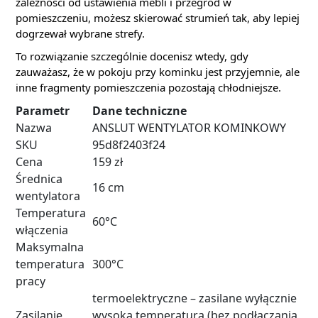
zależności od ustawienia mebli i przegród w
pomieszczeniu, możesz skierować strumień tak, aby lepiej
dogrzewał wybrane strefy.
To rozwiązanie szczególnie docenisz wtedy, gdy
zauważasz, że w pokoju przy kominku jest przyjemnie, ale
inne fragmenty pomieszczenia pozostają chłodniejsze.
Parametr
Dane techniczne
Nazwa
ANSLUT WENTYLATOR KOMINKOWY
SKU
95d8f2403f24
Cena
159 zł
Średnica
16 cm
wentylatora
Temperatura
60°C
włączenia
Maksymalna
temperatura
300°C
pracy
termoelektryczne – zasilane wyłącznie
Zasilanie
wysoką temperaturą (bez podłączania