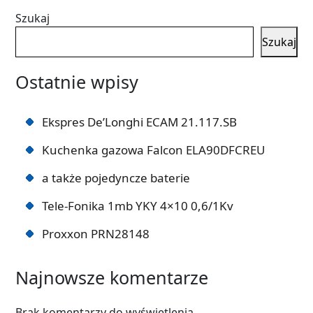
Szukaj
Szukaj
Ostatnie wpisy
Ekspres De’Longhi ECAM 21.117.SB
Kuchenka gazowa Falcon ELA90DFCREU
a także pojedyncze baterie
Tele-Fonika 1mb YKY 4×10 0,6/1Kv
Proxxon PRN28148
Najnowsze komentarze
Brak komentarzy do wyświetlenia.