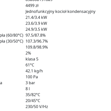
4499 zł
Jednofunkcyjny kocioł kondensacyjny
21.4/3.4 kW
23.6/3.9 kW
24.9/3.5 kW
ła (60/80°C)
97.5/87.8%
ła (30/50°C)
107.3/96.7%
109.8/98.9%
2%
klasa 5
61°C
42.1 kg/h
100 Pa
ia
3 bar
8 l
35/82°C
20/45°C
230/50 V/Hz