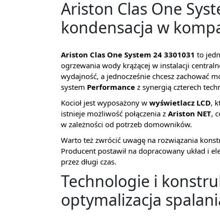
Ariston Clas One Sys
kondensacja w kompa
Ariston Clas One System 24 3301031
to jed
ogrzewania wody krążącej w instalacji centraln
wydajność, a jednocześnie chcesz zachować m
system
Performance
z synergią czterech tech
Kocioł jest wyposażony w
wyświetlacz LCD
, 
istnieje możliwość połączenia z
Ariston NET
, 
w zależności od potrzeb domowników.
Warto też zwrócić uwagę na rozwiązania konstru
Producent postawił na dopracowany układ i el
przez długi czas.
Technologie i konstru
optymalizacja spalani