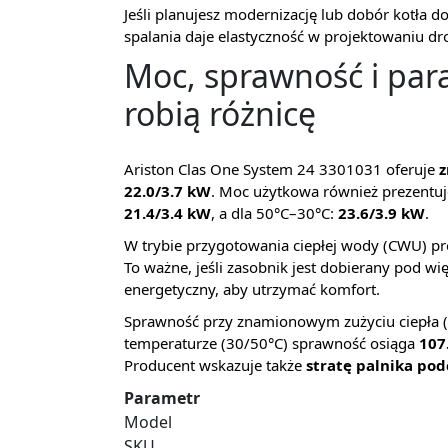
Jeśli planujesz modernizację lub dobór kotła
spalania daje elastyczność w projektowaniu dro
Moc, sprawność i para
robią różnicę
Ariston Clas One System 24 3301031 oferuje
z
22.0/3.7 kW
. Moc użytkowa również prezentuj
21.4/3.4 kW
, a dla 50°C–30°C:
23.6/3.9 kW
.
W trybie przygotowania ciepłej wody (CWU) 
To ważne, jeśli zasobnik jest dobierany pod w
energetyczny, aby utrzymać komfort.
Sprawność przy znamionowym zużyciu ciepła 
temperaturze (30/50°C) sprawność osiąga
107
Producent wskazuje także
stratę palnika pod
Parametr
Model
SKU