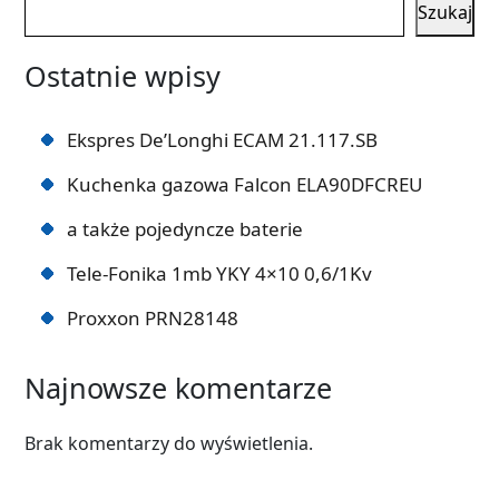
Szukaj
Ostatnie wpisy
Ekspres De’Longhi ECAM 21.117.SB
Kuchenka gazowa Falcon ELA90DFCREU
a także pojedyncze baterie
Tele-Fonika 1mb YKY 4×10 0,6/1Kv
Proxxon PRN28148
Najnowsze komentarze
Brak komentarzy do wyświetlenia.