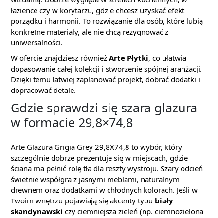
łazience czy w korytarzu, gdzie chcesz uzyskać efekt
porządku i harmonii. To rozwiązanie dla osób, które lubią
konkretne materiały, ale nie chcą rezygnować z
uniwersalności.
W ofercie znajdziesz również
Arte Płytki
, co ułatwia
dopasowanie całej kolekcji i stworzenie spójnej aranżacji.
Dzięki temu łatwiej zaplanować projekt, dobrać dodatki i
dopracować detale.
Gdzie sprawdzi się szara glazura
w formacie 29,8×74,8
Arte Glazura Grigia Grey 29,8X74,8 to wybór, który
szczególnie dobrze prezentuje się w miejscach, gdzie
ściana ma pełnić rolę tła dla reszty wystroju. Szary odcień
świetnie współgra z jasnymi meblami, naturalnym
drewnem oraz dodatkami w chłodnych kolorach. Jeśli w
Twoim wnętrzu pojawiają się akcenty typu
biały
skandynawski
czy ciemniejsza zieleń (np. ciemnozielona