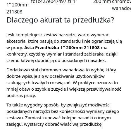
fc1c427e0474
97 zł
1"
200 mm
chromo
1” 200mm
wanado
211808
Dlaczego akurat ta przedłużka?
Jeśli kompletujesz zestaw narzędzi, warto wybierać
akcesoria, które pasują do standardu i nie ograniczają Cię
w pracy.
Asta Przedłużka 1” 200mm 211808
ma
konkretny, czytelny wymiar i standard zabieraka, dzięki
czemu łatwiej dobrać ją do posiadanych nasadek.
Dodatkowo stal chromowo-wanadowa to wybór, który
dobrze wpisuje się w oczekiwania użytkowników
szukających trwałych rozwiązań. W praktyce oznacza to
mniej obaw o szybkie zużycie i większą przewidywalność
podczas pracy.
To także wygodny sposób, by zwiększyć możliwości
posiadanych narzędzi bez konieczności wymiany całego
zestawu. Zamiast kupować kolejne nasadki o innym
zasięgu, wystarczy dobrać właściwą przedłużkę.