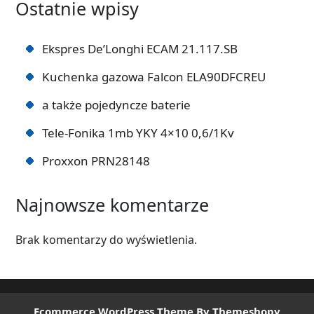
Ostatnie wpisy
Ekspres De’Longhi ECAM 21.117.SB
Kuchenka gazowa Falcon ELA90DFCREU
a także pojedyncze baterie
Tele-Fonika 1mb YKY 4×10 0,6/1Kv
Proxxon PRN28148
Najnowsze komentarze
Brak komentarzy do wyświetlenia.
Ecommerce WordPress Theme
By Themeshopy