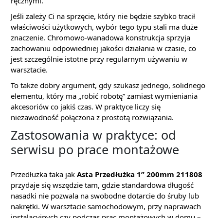
ręcznymi.
Jeśli zależy Ci na sprzęcie, który nie będzie szybko tracił
właściwości użytkowych, wybór tego typu stali ma duże
znaczenie. Chromowo-wanadowa konstrukcja sprzyja
zachowaniu odpowiedniej jakości działania w czasie, co
jest szczególnie istotne przy regularnym używaniu w
warsztacie.
To także dobry argument, gdy szukasz jednego, solidnego
elementu, który ma „robić robotę” zamiast wymieniania
akcesoriów co jakiś czas. W praktyce liczy się
niezawodność połączona z prostotą rozwiązania.
Zastosowania w praktyce: od
serwisu po prace montażowe
Przedłużka taka jak
Asta Przedłużka 1” 200mm 211808
przydaje się wszędzie tam, gdzie standardowa długość
nasadki nie pozwala na swobodne dotarcie do śruby lub
nakrętki. W warsztacie samochodowym, przy naprawach
instalacyjnych czy podczas prac montażowych w domu –