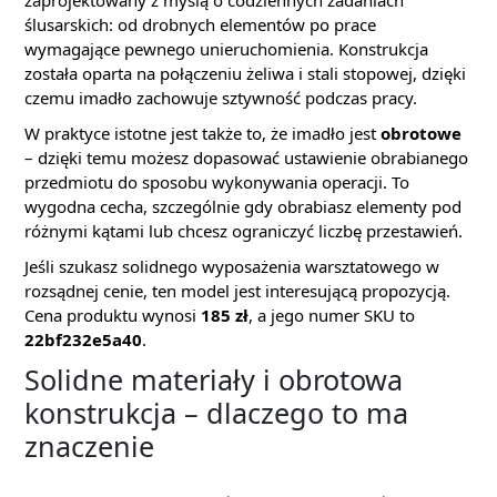
zaprojektowany z myślą o codziennych zadaniach
ślusarskich: od drobnych elementów po prace
wymagające pewnego unieruchomienia. Konstrukcja
została oparta na połączeniu żeliwa i stali stopowej, dzięki
czemu imadło zachowuje sztywność podczas pracy.
W praktyce istotne jest także to, że imadło jest
obrotowe
– dzięki temu możesz dopasować ustawienie obrabianego
przedmiotu do sposobu wykonywania operacji. To
wygodna cecha, szczególnie gdy obrabiasz elementy pod
różnymi kątami lub chcesz ograniczyć liczbę przestawień.
Jeśli szukasz solidnego wyposażenia warsztatowego w
rozsądnej cenie, ten model jest interesującą propozycją.
Cena produktu wynosi
185 zł
, a jego numer SKU to
22bf232e5a40
.
Solidne materiały i obrotowa
konstrukcja – dlaczego to ma
znaczenie