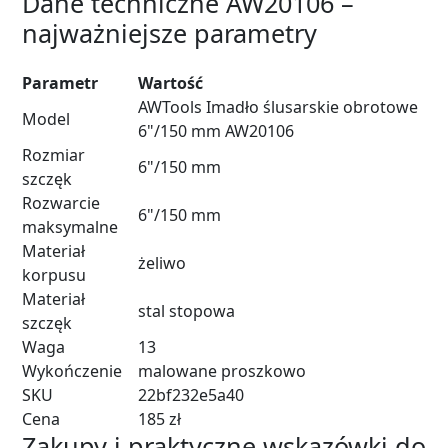
Dane techniczne AW20106 –
najważniejsze parametry
Parametr
Wartość
AWTools Imadło ślusarskie obrotowe
Model
6"/150 mm AW20106
Rozmiar
6"/150 mm
szczęk
Rozwarcie
6"/150 mm
maksymalne
Materiał
żeliwo
korpusu
Materiał
stal stopowa
szczęk
Waga
13
Wykończenie
malowane proszkowo
SKU
22bf232e5a40
Cena
185 zł
Zakupy i praktyczne wskazówki do