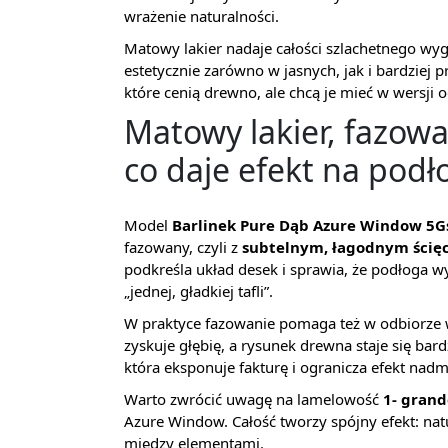
wrażenie naturalności.
Matowy lakier nadaje całości szlachetnego wygl
estetycznie zarówno w jasnych, jak i bardziej 
które cenią drewno, ale chcą je mieć w wersji 
Matowy lakier, fazow
co daje efekt na podł
Model
Barlinek Pure Dąb Azure Window 5G
fazowany, czyli z
subtelnym, łagodnym ścię
podkreśla układ desek i sprawia, że podłoga 
„jednej, gładkiej tafli”.
W praktyce fazowanie pomaga też w odbiorze
zyskuje głębię, a rysunek drewna staje się bar
która eksponuje fakturę i ogranicza efekt nad
Warto zwrócić uwagę na lamelowość
1- grand
Azure Window. Całość tworzy spójny efekt: na
między elementami.