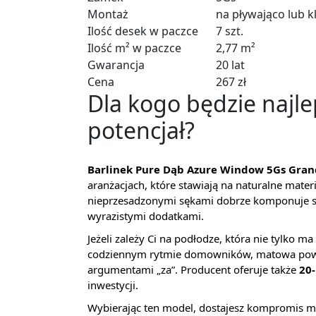
Montaż
na pływająco lub k
Ilość desek w paczce
7 szt.
Ilość m² w paczce
2,77 m²
Gwarancja
20 lat
Cena
267 zł
Dla kogo będzie najlep
potencjał?
Barlinek Pure Dąb Azure Window 5Gs Gran
aranżacjach, które stawiają na naturalne mater
nieprzesadzonymi sękami dobrze komponuje się
wyrazistymi dodatkami.
Jeżeli zależy Ci na podłodze, która nie tylko m
codziennym rytmie domowników, matowa powło
argumentami „za”. Producent oferuje także
20-
inwestycji.
Wybierając ten model, dostajesz kompromis m