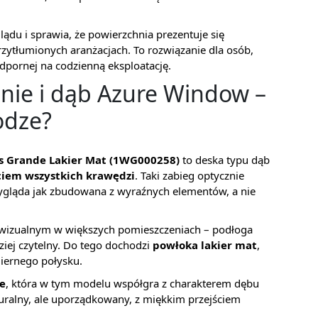
ądu i sprawia, że powierzchnia prezentuje się
przytłumionych aranżacjach. To rozwiązanie dla osób,
odpornej na codzienną eksploatację.
anie i dąb Azure Window –
odze?
s Grande Lakier Mat (1WG000258)
to deska typu dąb
ciem wszystkich krawędzi
. Taki zabieg optycznie
wygląda jak zbudowana z wyraźnych elementów, a nie
 wizualnym w większych pomieszczeniach – podłoga
dziej czytelny. Do tego dochodzi
powłoka lakier mat
,
miernego połysku.
e
, która w tym modelu współgra z charakterem dębu
turalny, ale uporządkowany, z miękkim przejściem