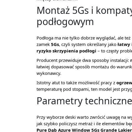
Montaż 5Gs i kompat
podłogowym
Podłoga ma nie tylko dobrze wyglądać, ale te
zamek
5Gs
, czyli system określany jako
łatwy 
ryzyko skrzypienia podłogi
– to częsty prob
Producent przewiduje dwa sposoby instalacji:
łatwiej dopasować sposób montażu do warunkó
wykonawcy.
Istotny atut to także możliwość pracy z
ogrze
temperaturę pod stopami, ten model jest przy
Parametry techniczne
Przy wyborze deski warto zwrócić uwagę na wym
jak szybko policzysz metraż i ile elementów b
Pure Dąb Azure Window 5Gs Grande Lakie