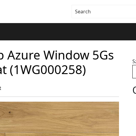
ąb Azure Window 5Gs
S
at (1WG000258)
t