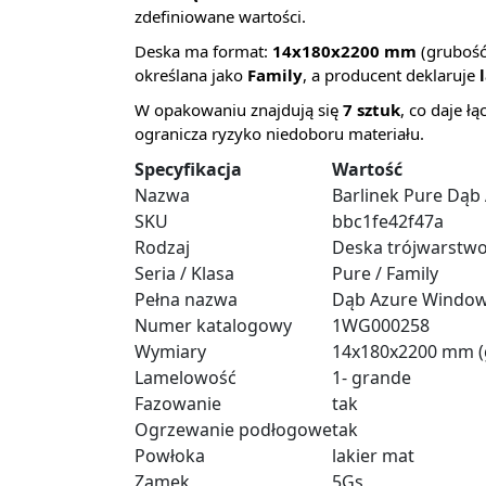
zdefiniowane wartości.
Deska ma format:
14x180x2200 mm
(grubość 
określana jako
Family
, a producent deklaruje
W opakowaniu znajdują się
7 sztuk
, co daje ł
ogranicza ryzyko niedoboru materiału.
Specyfikacja
Wartość
Nazwa
Barlinek Pure Dąb
SKU
bbc1fe42f47a
Rodzaj
Deska trójwarstw
Seria / Klasa
Pure / Family
Pełna nazwa
Dąb Azure Window
Numer katalogowy
1WG000258
Wymiary
14x180x2200 mm (gru
Lamelowość
1- grande
Fazowanie
tak
Ogrzewanie podłogowe
tak
Powłoka
lakier mat
Zamek
5Gs