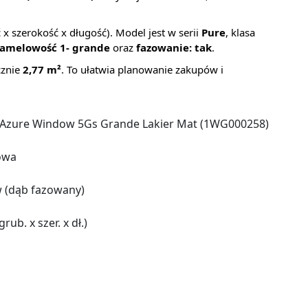
x szerokość x długość). Model jest w serii
Pure
, klasa
lamelowość 1- grande
oraz
fazowanie: tak
.
ącznie
2,77 m²
. To ułatwia planowanie zakupów i
 Azure Window 5Gs Grande Lakier Mat (1WG000258)
owa
 (dąb fazowany)
b. x szer. x dł.)