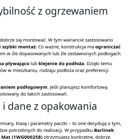
ybilność z ogrzewaniem
ż dobrze się montować. W tym wariancie zastosowano
i szybki montaż
. Co ważne, konstrukcja ma
ograniczać
lem w źle dopasowanych lub źle zestawionych podłogach.
na pływająco
lub
klejenie do podłoża
. Dzięki temu
w w mieszkaniu, rodzaju podłoża oraz preferencji
waniem podłogowym
. Jeśli planujesz komfortową
gotowany do takich zastosowań.
 i dane z opakowania
iary, klasę i parametry paczki – to one decydują o tym,
ędzie potrzebnych do realizacji. W przypadku
Barlinek
r Mat (1WG000258)
otrzymujesz konkretne, dobrze