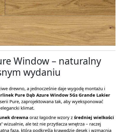
ure Window – naturalny
esnym wydaniu
dziwe drewno, a jednocześnie daje wygodę montażu i
rlinek Pure Dąb Azure Window 5Gs Grande Lakier
 serii Pure, zaprojektowana tak, aby wyeksponować
elegancki klimat.
sunek drewna
oraz łagodne wzory z
średniej wielkości
a” wizualnie, ale też nie przytłacza wnętrza – raczej
katna faza, która podkreśla krawędzie desek i wzmacnia