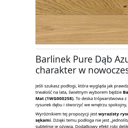
Barlinek Pure Dąb Az
charakter w nowocz
Jeśli szukasz podłogi, która wygląda jak praw
trwałość na lata, świetnym wyborem będzie
Ba
Mat (1WG000258)
. To deska trójwarstwowa z
rysunek dębu i stworzyć we wnętrzu spokojny, 
Wyróżnikiem tej propozycji jest
wyrazisty ry
sękami
. Dzięki temu podłoga nie jest „jednolit
subtelnie je ożywia. Dodatkowy efekt robi deli