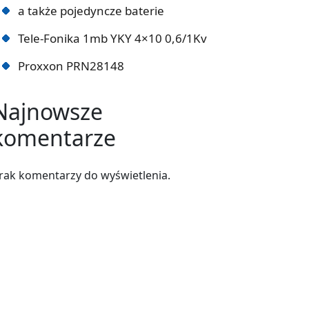
a także pojedyncze baterie
Tele-Fonika 1mb YKY 4×10 0,6/1Kv
Proxxon PRN28148
Najnowsze
komentarze
rak komentarzy do wyświetlenia.