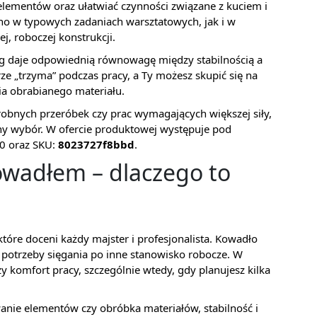
ementów oraz ułatwiać czynności związane z kuciem i
wno w typowych zadaniach warsztatowych, jak i w
j, roboczej konstrukcji.
kg daje odpowiednią równowagę między stabilnością a
e „trzyma” podczas pracy, a Ty możesz skupić się na
ia obrabianego materiału.
robnych przeróbek czy prac wymagających większej siły,
y wybór. W ofercie produktowej występuje pod
0 oraz SKU:
8023727f8bbd
.
kowadłem – dlaczego to
tóre doceni każdy majster i profesjonalista. Kowadło
otrzeby sięgania po inne stanowisko robocze. W
y komfort pracy, szczególnie wtedy, gdy planujesz kilka
anie elementów czy obróbka materiałów, stabilność i