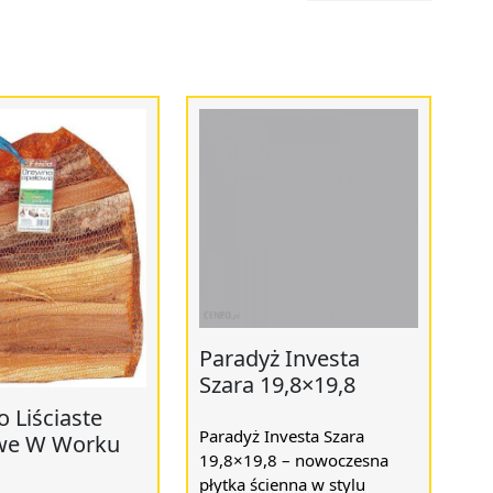
Paradyż Investa
Szara 19,8×19,8
 Liściaste
Paradyż Investa Szara
we W Worku
19,8×19,8 – nowoczesna
płytka ścienna w stylu