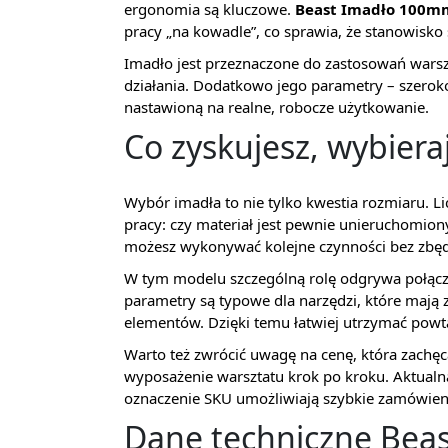
ergonomia są kluczowe.
Beast Imadło 100m
pracy „na kowadle”, co sprawia, że stanowisko s
Imadło jest przeznaczone do zastosowań warszt
działania. Dodatkowo jego parametry – szerok
nastawioną na realne, robocze użytkowanie.
Co zyskujesz, wybiera
Wybór imadła to nie tylko kwestia rozmiaru. Lic
pracy: czy materiał jest pewnie unieruchomiony
możesz wykonywać kolejne czynności bez zbęd
W tym modelu szczególną rolę odgrywa połąc
parametry są typowe dla narzędzi, które mają 
elementów. Dzięki temu łatwiej utrzymać powta
Warto też zwrócić uwagę na cenę, która zachę
wyposażenie warsztatu krok po kroku. Aktual
oznaczenie SKU umożliwiają szybkie zamówien
Dane techniczne Bea