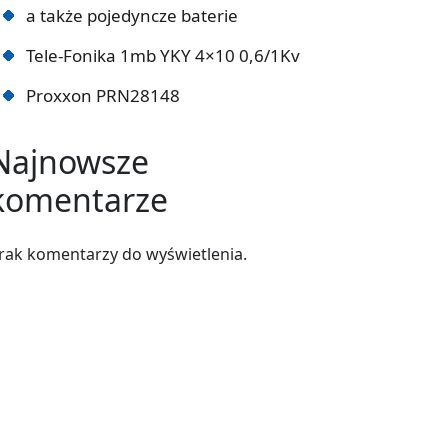
a także pojedyncze baterie
Tele-Fonika 1mb YKY 4×10 0,6/1Kv
Proxxon PRN28148
Najnowsze
komentarze
rak komentarzy do wyświetlenia.