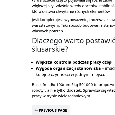
W warsztacie często pojawiają się różne zada
większej siły. Właśnie wtedy docenisz stabiln
która ułatwia chwytanie różnych elementów.
Jeśli kompletujesz wyposażenie, możesz zestaw
warsztatowymi. Taki sposób budowania stanow
własnych potrzeb.
Dlaczego warto postawić
ślusarskie?
Większa kontrola podczas pracy
dzięki
Wygoda organizacji stanowiska
– imad
kolejne czynności w jednym miejscu.
Beast Imadło 100mm 5kg 501000 to propozycja 
roboty”, a nie tylko dodatek. Sprawdza się wted
pracy w trybie wielozadaniowym.
PREVIOUS PAGE