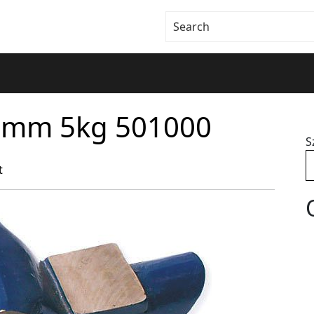
0mm 5kg 501000
S
t