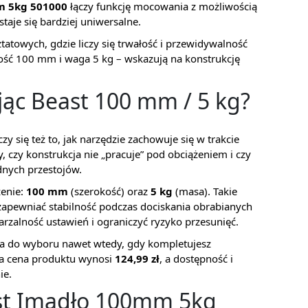
m 5kg 501000
łączy funkcję mocowania z możliwością
taje się bardziej uniwersalne.
atowych, gdzie liczy się trwałość i przewidywalność
ość 100 mm i waga 5 kg – wskazują na konstrukcję
jąc Beast 100 mm / 5 kg?
zy się też to, jak narzędzie zachowuje się w trakcie
, czy konstrukcja nie „pracuje” pod obciążeniem i czy
nych przestojów.
zenie:
100 mm
(szerokość) oraz
5 kg
(masa). Takie
zapewniać stabilność podczas dociskania obrabianych
rzalność ustawień i ograniczyć ryzyko przesunięć.
ca do wyboru nawet wtedy, gdy kompletujesz
na cena produktu wynosi
124,99 zł
, a dostępność i
ie.
st Imadło 100mm 5kg