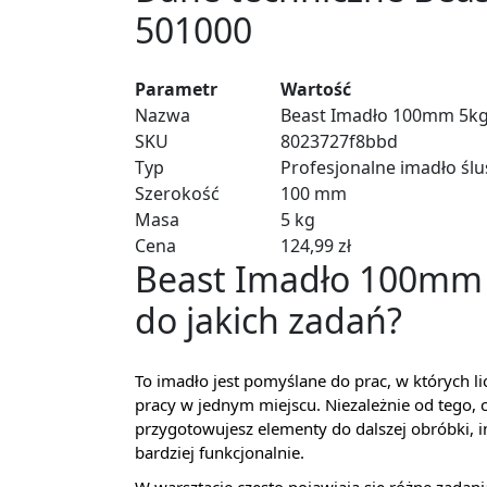
501000
Parametr
Wartość
Nazwa
Beast Imadło 100mm 5kg
SKU
8023727f8bbd
Typ
Profesjonalne imadło śl
Szerokość
100 mm
Masa
5 kg
Cena
124,99 zł
Beast Imadło 100mm 
do jakich zadań?
To imadło jest pomyślane do prac, w których 
pracy w jednym miejscu. Niezależnie od tego,
przygotowujesz elementy do dalszej obróbki,
bardziej funkcjonalnie.