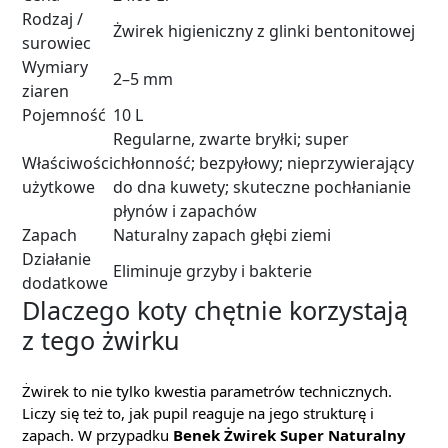
Rodzaj /
Żwirek higieniczny z glinki bentonitowej
surowiec
Wymiary
2–5 mm
ziaren
Pojemność
10 L
Regularne, zwarte bryłki; super
Właściwości
chłonność; bezpyłowy; nieprzywierający
użytkowe
do dna kuwety; skuteczne pochłanianie
płynów i zapachów
Zapach
Naturalny zapach głębi ziemi
Działanie
Eliminuje grzyby i bakterie
dodatkowe
Dlaczego koty chętnie korzystają
z tego żwirku
Żwirek to nie tylko kwestia parametrów technicznych.
Liczy się też to, jak pupil reaguje na jego strukturę i
zapach. W przypadku
Benek Żwirek Super Naturalny