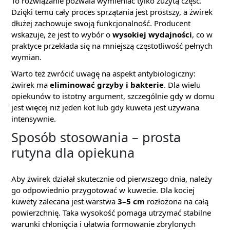
To rozwiązanie pozwala wymieniać tylko zużytą część.
Dzięki temu cały proces sprzątania jest prostszy, a żwirek
dłużej zachowuje swoją funkcjonalność. Producent
wskazuje, że jest to wybór o
wysokiej wydajności
, co w
praktyce przekłada się na mniejszą częstotliwość pełnych
wymian.
Warto też zwrócić uwagę na aspekt antybiologiczny:
żwirek ma
eliminować grzyby i bakterie
. Dla wielu
opiekunów to istotny argument, szczególnie gdy w domu
jest więcej niż jeden kot lub gdy kuweta jest używana
intensywnie.
Sposób stosowania – prosta
rutyna dla opiekuna
Aby żwirek działał skutecznie od pierwszego dnia, należy
go odpowiednio przygotować w kuwecie. Dla kociej
kuwety zalecana jest warstwa
3–5 cm
rozłożona na całą
powierzchnię. Taka wysokość pomaga utrzymać stabilne
warunki chłonięcia i ułatwia formowanie zbrylonych