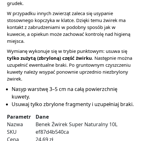
grudek.
W przypadku innych zwierząt zaleca się usypanie
stosownego kopczyka w klatce. Dzięki temu żwirek ma
kontakt z zabrudzeniami w podobny sposób jak w
kuwecie, a opiekun może zachować kontrolę nad higieną
miejsca.
Wymianę wykonuje się w trybie punktowym: usuwa się
tylko zużytą (zbryloną) część żwirku
. Następnie można
uzupełnić ewentualne braki. Po gruntownym czyszczeniu
kuwety należy wsypać ponownie uprzednio niezbrylony
żwirek.
Nasyp warstwę 3–5 cm na całą powierzchnię
kuwety.
Usuwaj tylko zbrylone fragmenty i uzupełniaj braki.
Parametr
Dane
Nazwa
Benek Żwirek Super Naturalny 10L
SKU
ef87d4b540ca
Cena
24.69 zł