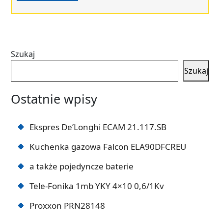
Szukaj
Szukaj
Ostatnie wpisy
Ekspres De’Longhi ECAM 21.117.SB
Kuchenka gazowa Falcon ELA90DFCREU
a także pojedyncze baterie
Tele-Fonika 1mb YKY 4×10 0,6/1Kv
Proxxon PRN28148