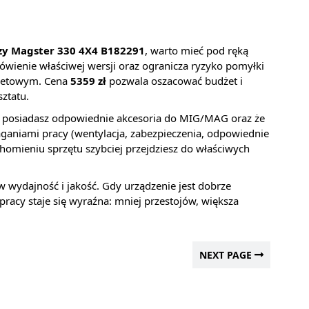
zy Magster 330 4X4 B182291
, warto mieć pod ręką
mówienie właściwej wersji oraz ogranicza ryzyko pomyłki
rnetowym. Cena
5359 zł
pozwala oszacować budżet i
ztatu.
, że posiadasz odpowiednie akcesoria do MIG/MAG oraz że
aniami pracy (wentylacja, zabezpieczenia, odpowiednie
chomieniu sprzętu szybciej przejdziesz do właściwych
 wydajność i jakość. Gdy urządzenie jest dobrze
racy staje się wyraźna: mniej przestojów, większa
NEXT PAGE