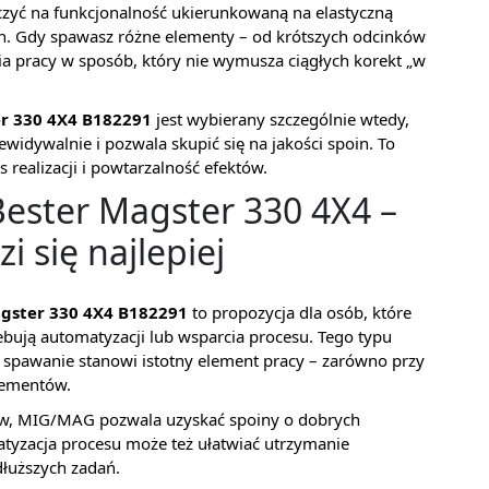
czyć na funkcjonalność ukierunkowaną na elastyczną
h. Gdy spawasz różne elementy – od krótszych odcinków
nia pracy w sposób, który nie wymusza ciągłych korekt „w
r 330 4X4 B182291
jest wybierany szczególnie wtedy,
ewidywalnie i pozwala skupić się na jakości spoin. To
s realizacji i powtarzalność efektów.
ster Magster 330 4X4 –
i się najlepiej
gster 330 4X4 B182291
to propozycja dla osób, które
ują automatyzacji lub wsparcia procesu. Tego typu
e spawanie stanowi istotny element pracy – zarówno przy
elementów.
tów, MIG/MAG pozwala uzyskać spoiny o dobrych
tyzacja procesu może też ułatwiać utrzymanie
dłuższych zadań.