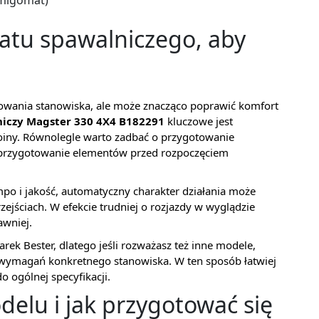
migomat)
matu spawalniczego, aby
towania stanowiska, ale może znacząco poprawić komfort
iczy Magster 330 4X4 B182291
kluczowe jest
poiny. Równolegle warto zadbać o przygotowanie
e przygotowanie elementów przed rozpoczęciem
tempo i jakość, automatyczny charakter działania może
jściach. W efekcie trudniej o rozjazdy w wyglądzie
awniej.
arek Bester, dlatego jeśli rozważasz też inne modele,
 wymagań konkretnego stanowiska. W ten sposób łatwiej
o ogólnej specyfikacji.
elu i jak przygotować się