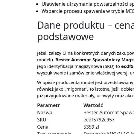
Ułatwienie utrzymania powtarzalności sp
Wsparcie procesu spawania w trybie MI
Dane produktu – cena
podstawowe
Jeżeli zależy Ci na konkretnych danych zakupo
modelu.
Bester Automat Spawalniczy Mags
jego identyfikacja magazynowa (SKU) to
ecdf
wyszukiwanie i zamówienie właściwej wersji u
W opisie producenta model jest przedstawian
również jako „migomat”. To istotne, jeśli dobi
już przygotowane materiały, uchwyty oraz ak
Parametr
Wartość
Nazwa
Bester Automat Spawa
SKU
ecdf5792c957
Cena
5359 zł