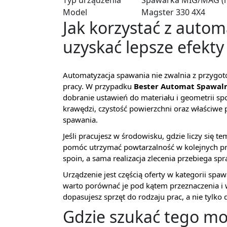
Typ urządzenia
Spawarka MIG/MAG (
Model
Magster 330 4X4
Jak korzystać z auto
uzyskać lepsze efekty
Automatyzacja spawania nie zwalnia z przygo
pracy. W przypadku
Bester Automat Spawaln
dobranie ustawień do materiału i geometrii s
krawędzi, czystość powierzchni oraz właściw
spawania.
Jeśli pracujesz w środowisku, gdzie liczy się 
pomóc utrzymać powtarzalność w kolejnych prze
spoin, a sama realizacja zlecenia przebiega spr
Urządzenie jest częścią oferty w kategorii spaw
warto porównać je pod kątem przeznaczenia i
dopasujesz sprzęt do rodzaju prac, a nie tylko d
Gdzie szukać tego mod