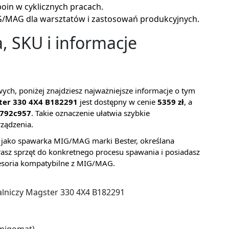
oin w cyklicznych pracach.
G/MAG dla warsztatów i zastosowań produkcyjnych.
, SKU i informacje
wych, poniżej znajdziesz najważniejsze informacje o tym
ter 330 4X4 B182291
jest dostępny w cenie
5359 zł
, a
5792c957
. Takie oznaczenie ułatwia szybkie
rządzenia.
y jako spawarka MIG/MAG marki Bester, określana
erasz sprzęt do konkretnego procesu spawania i posiadasz
cesoria kompatybilne z MIG/MAG.
lniczy Magster 330 4X4 B182291