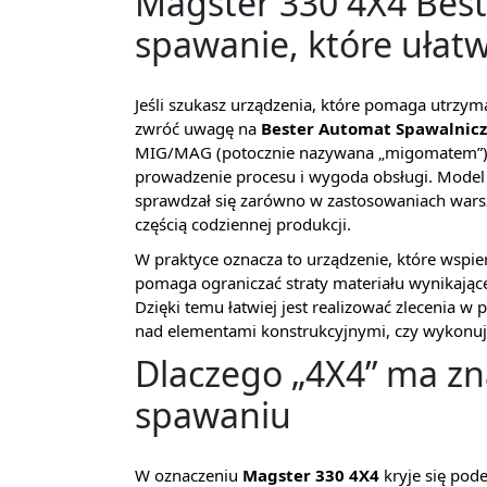
Magster 330 4X4 Bes
spawanie, które ułatw
Jeśli szukasz urządzenia, które pomaga utrzyma
zwróć uwagę na
Bester Automat Spawalnicz
MIG/MAG (potocznie nazywana „migomatem”) prz
prowadzenie procesu i wygoda obsługi. Model 
sprawdzał się zarówno w zastosowaniach warsz
częścią codziennej produkcji.
W praktyce oznacza to urządzenie, które wspi
pomaga ograniczać straty materiału wynikając
Dzięki temu łatwiej jest realizować zlecenia w
nad elementami konstrukcyjnymi, czy wykonuj
Dlaczego „4X4” ma z
spawaniu
W oznaczeniu
Magster 330 4X4
kryje się pod