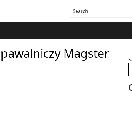
Spawalniczy Magster
S
t