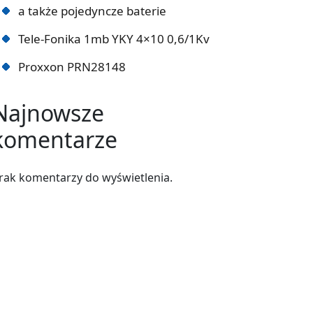
a także pojedyncze baterie
Tele-Fonika 1mb YKY 4×10 0,6/1Kv
Proxxon PRN28148
Najnowsze
komentarze
rak komentarzy do wyświetlenia.