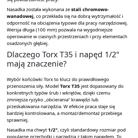
Nasadka została wykonana ze
stali chromowo-
wanadowej
, co przekłada się na dobrą wytrzymałość i
odporność na obciążenia typowe dla pracy narzędziowej.
Wersja długa (100 mm) pozwala na wygodniejsze
operowanie w ciasnych przestrzeniach i przy elementach
osadzonych głębiej.
Dlaczego Torx T35 i napęd 1/2"
mają znaczenie?
Wybór końcówki Torx to klucz do prawidłowego
przenoszenia siły. Model
Torx T35
jest dopasowany do
konkretnych typów śrub i wkrętów, dzięki czemu
zmniejsza ryzyko „obcierania” krawędzi lub
przeskakiwania narzędzia. W efekcie praca staje się
bardziej kontrolowana, a montaż/demontaż przebiega
sprawniej.
Nasadka ma chwyt
1/2"
, czyli standardowy rozmiar pod
popularne grzechotki i narzędzia z takim napędem. To