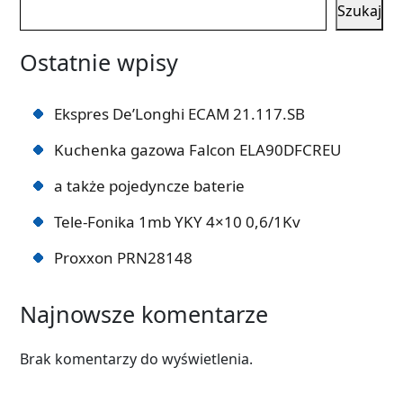
Szukaj
Ostatnie wpisy
Ekspres De’Longhi ECAM 21.117.SB
Kuchenka gazowa Falcon ELA90DFCREU
a także pojedyncze baterie
Tele-Fonika 1mb YKY 4×10 0,6/1Kv
Proxxon PRN28148
Najnowsze komentarze
Brak komentarzy do wyświetlenia.