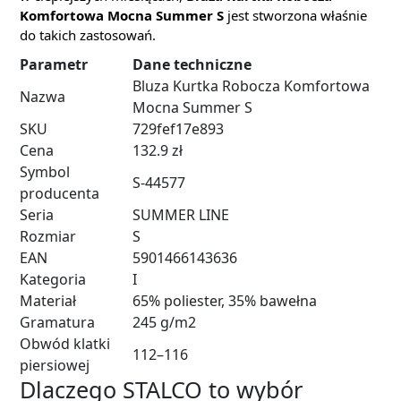
Komfortowa Mocna Summer S
jest stworzona właśnie
do takich zastosowań.
Parametr
Dane techniczne
Bluza Kurtka Robocza Komfortowa
Nazwa
Mocna Summer S
SKU
729fef17e893
Cena
132.9 zł
Symbol
S-44577
producenta
Seria
SUMMER LINE
Rozmiar
S
EAN
5901466143636
Kategoria
I
Materiał
65% poliester, 35% bawełna
Gramatura
245 g/m2
Obwód klatki
112–116
piersiowej
Dlaczego STALCO to wybór