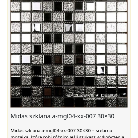
Midas szklana a-mgl04-xx-007 30×30
Midas szklana a-mgl04-xx-007 30×30 – srebrna
mozaika, która robi różnicę Jeśli szukasz wykończenia,