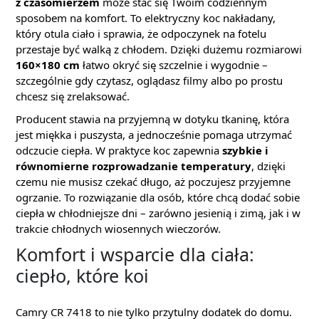
z czasomierzem
może stać się Twoim codziennym
sposobem na komfort. To elektryczny koc nakładany,
który otula ciało i sprawia, że odpoczynek na fotelu
przestaje być walką z chłodem. Dzięki dużemu rozmiarowi
160×180 cm
łatwo okryć się szczelnie i wygodnie –
szczególnie gdy czytasz, oglądasz filmy albo po prostu
chcesz się zrelaksować.
Producent stawia na przyjemną w dotyku tkaninę, która
jest miękka i puszysta, a jednocześnie pomaga utrzymać
odczucie ciepła. W praktyce koc zapewnia
szybkie i
równomierne rozprowadzanie temperatury
, dzięki
czemu nie musisz czekać długo, aż poczujesz przyjemne
ogrzanie. To rozwiązanie dla osób, które chcą dodać sobie
ciepła w chłodniejsze dni – zarówno jesienią i zimą, jak i w
trakcie chłodnych wiosennych wieczorów.
Komfort i wsparcie dla ciała:
ciepło, które koi
Camry CR 7418 to nie tylko przytulny dodatek do domu.