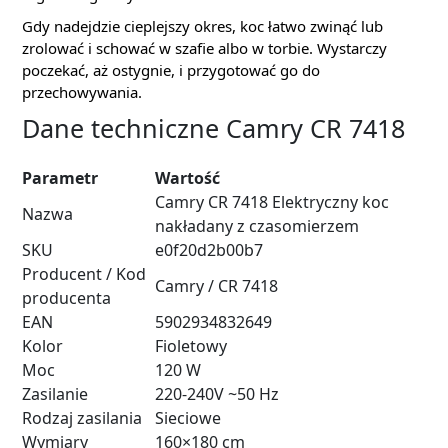
Gdy nadejdzie cieplejszy okres, koc łatwo zwinąć lub
zrolować i schować w szafie albo w torbie. Wystarczy
poczekać, aż ostygnie, i przygotować go do
przechowywania.
Dane techniczne Camry CR 7418
Parametr
Wartość
Camry CR 7418 Elektryczny koc
Nazwa
nakładany z czasomierzem
SKU
e0f20d2b00b7
Producent / Kod
Camry / CR 7418
producenta
EAN
5902934832649
Kolor
Fioletowy
Moc
120 W
Zasilanie
220-240V ~50 Hz
Rodzaj zasilania
Sieciowe
Wymiary
160×180 cm