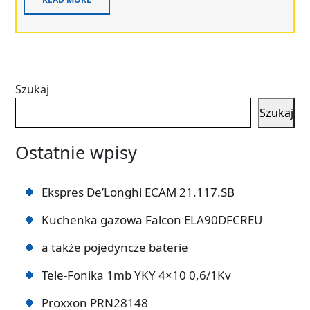
Szukaj
Szukaj
Ostatnie wpisy
Ekspres De’Longhi ECAM 21.117.SB
Kuchenka gazowa Falcon ELA90DFCREU
a także pojedyncze baterie
Tele-Fonika 1mb YKY 4×10 0,6/1Kv
Proxxon PRN28148