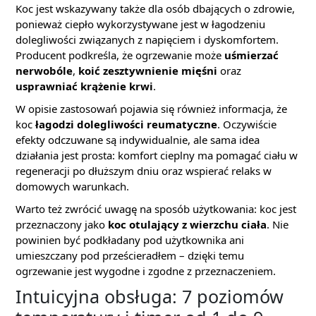
Koc jest wskazywany także dla osób dbających o zdrowie,
ponieważ ciepło wykorzystywane jest w łagodzeniu
dolegliwości związanych z napięciem i dyskomfortem.
Producent podkreśla, że ogrzewanie może
uśmierzać
nerwobóle
,
koić zesztywnienie mięśni
oraz
usprawniać krążenie krwi
.
W opisie zastosowań pojawia się również informacja, że
koc
łagodzi dolegliwości reumatyczne
. Oczywiście
efekty odczuwane są indywidualnie, ale sama idea
działania jest prosta: komfort cieplny ma pomagać ciału w
regeneracji po dłuższym dniu oraz wspierać relaks w
domowych warunkach.
Warto też zwrócić uwagę na sposób użytkowania: koc jest
przeznaczony jako
koc otulający z wierzchu ciała
. Nie
powinien być podkładany pod użytkownika ani
umieszczany pod prześcieradłem – dzięki temu
ogrzewanie jest wygodne i zgodne z przeznaczeniem.
Intuicyjna obsługa: 7 poziomów