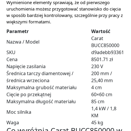
Wymienione elementy sprawiają, że od pierwszego
uruchomienia możesz przygotować stanowisko do cięcia
w sposób bardziej kontrolowany, szczególnie przy pracy z
większymi formatami.
Parametr
Wartość
Carat
Nazwa / Model
BUCC850000
SKU
d9adebb93361
Cena
8501.71 zł
Napięcie zasilania
230 V
Średnica tarczy diamentowej /
200 mm /
średnica wrzeciona
25,40 mm
Maksymalna grubość materiału
4 cm
Cięcie po przekątnej
60×60 cm
Maksymalna długość materiału
85 cm
1,4 kW / 1,8
Moc silnika
KM
Waga
45 kg
Co wyróżnia Carat BUCC850000 w