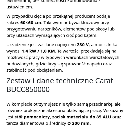
elementami, bez konieczności kombinowania z
ustawieniem.
W przypadku cięcia po przekątnej producent podaje
zakres
60×60 cm
. Taki wymiar bywa kluczowy przy
przygotowaniu narożników, elementów pod skosy lub
przy układach wymagających cięć pod kątem.
Urządzenie jest zasilane napięciem
230 V
, a moc silnika
wynosi
1,4 kW / 1,8 KM
. Te wartości przekładają się na
możliwość pracy w typowych warunkach warsztatowych i
budowlanych, gdzie liczy się sprawność napędu oraz
stabilność pod obciążeniem.
Zestaw i dane techniczne Carat
BUCC850000
W komplecie otrzymujesz nie tylko samą przecinarkę, ale
również praktyczne akcesoria ułatwiające pracę. Wskazany
jest
stół pomocniczy
,
zacisk materiału do 85 ALU
oraz
tarcza diamentowa o średnicy
Ø 200 mm
.