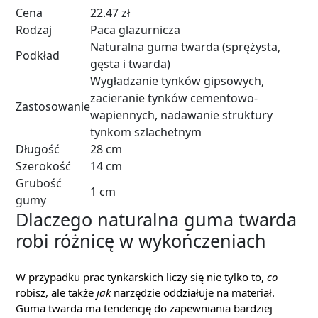
Cena
22.47 zł
Rodzaj
Paca glazurnicza
Naturalna guma twarda (sprężysta,
Podkład
gęsta i twarda)
Wygładzanie tynków gipsowych,
zacieranie tynków cementowo-
Zastosowanie
wapiennych, nadawanie struktury
tynkom szlachetnym
Długość
28 cm
Szerokość
14 cm
Grubość
1 cm
gumy
Dlaczego naturalna guma twarda
robi różnicę w wykończeniach
W przypadku prac tynkarskich liczy się nie tylko to,
co
robisz, ale także
jak
narzędzie oddziałuje na materiał.
Guma twarda ma tendencję do zapewniania bardziej