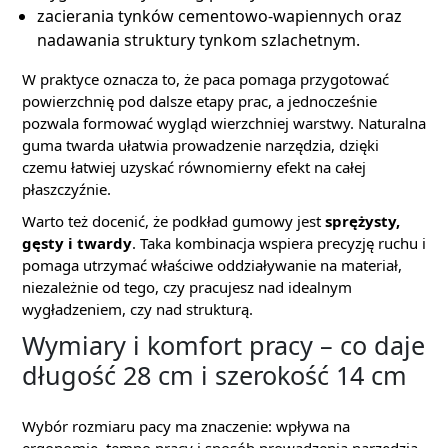
zacierania tynków cementowo-wapiennych oraz
nadawania struktury tynkom szlachetnym.
W praktyce oznacza to, że paca pomaga przygotować
powierzchnię pod dalsze etapy prac, a jednocześnie
pozwala formować wygląd wierzchniej warstwy. Naturalna
guma twarda ułatwia prowadzenie narzędzia, dzięki
czemu łatwiej uzyskać równomierny efekt na całej
płaszczyźnie.
Warto też docenić, że podkład gumowy jest
sprężysty,
gęsty i twardy
. Taka kombinacja wspiera precyzję ruchu i
pomaga utrzymać właściwe oddziaływanie na materiał,
niezależnie od tego, czy pracujesz nad idealnym
wygładzeniem, czy nad strukturą.
Wymiary i komfort pracy – co daje
długość 28 cm i szerokość 14 cm
Wybór rozmiaru pacy ma znaczenie: wpływa na
ergonomię, tempo pracy i sposób prowadzenia narzędzia.