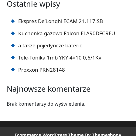
Ostatnie wpisy
Ekspres De’Longhi ECAM 21.117.SB
Kuchenka gazowa Falcon ELA90DFCREU
a także pojedyncze baterie
Tele-Fonika 1mb YKY 4×10 0,6/1Kv
Proxxon PRN28148
Najnowsze komentarze
Brak komentarzy do wyświetlenia.
Ecommerce WordPress Theme
By Themeshopy