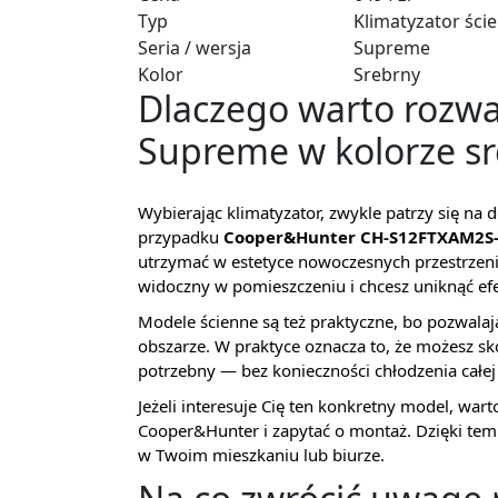
Typ
Klimatyzator ści
Seria / wersja
Supreme
Kolor
Srebrny
Dlaczego warto rozw
Supreme w kolorze s
Wybierając klimatyzator, zwykle patrzy się n
przypadku
Cooper&Hunter CH-S12FTXAM2S
utrzymać w estetyce nowoczesnych przestrzeni.
widoczny w pomieszczeniu i chcesz uniknąć ef
Modele ścienne są też praktyczne, bo pozwal
obszarze. W praktyce oznacza to, że możesz sk
potrzebny — bez konieczności chłodzenia całe
Jeżeli interesuje Cię ten konkretny model, wart
Cooper&Hunter i zapytać o montaż. Dzięki temu
w Twoim mieszkaniu lub biurze.