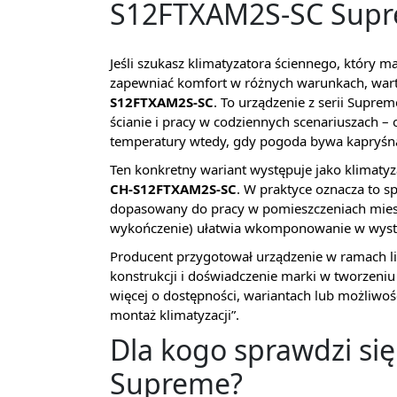
S12FTXAM2S-SC Supre
Jeśli szukasz klimatyzatora ściennego, który
zapewniać komfort w różnych warunkach, wart
S12FTXAM2S-SC
. To urządzenie z serii Supr
ścianie i pracy w codziennych scenariuszach –
temperatury wtedy, gdy pogoda bywa kapryśn
Ten konkretny wariant występuje jako klimaty
CH-S12FTXAM2S-SC
. W praktyce oznacza to s
dopasowany do pracy w pomieszczeniach mieszk
wykończenie) ułatwia wkomponowanie w wystr
Producent przygotował urządzenie w ramach li
konstrukcji i doświadczenie marki w tworzeniu 
więcej o dostępności, wariantach lub możliwoś
montaż klimatyzacji”.
Dla kogo sprawdzi się
Supreme?