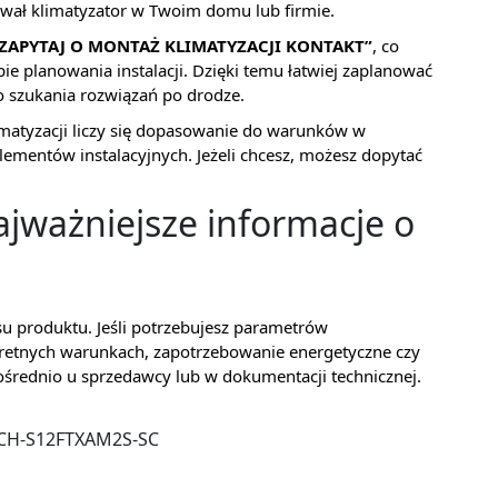
ował klimatyzator w Twoim domu lub firmie.
ZAPYTAJ O MONTAŻ KLIMATYZACJI KONTAKT”
, co
ie planowania instalacji. Dzięki temu łatwiej zaplanować
go szukania rozwiązań po drodze.
imatyzacji liczy się dopasowanie do warunków w
ementów instalacyjnych. Jeżeli chcesz, możesz dopytać
jważniejsze informacje o
su produktu. Jeśli potrzebujesz parametrów
kretnych warunkach, zapotrzebowanie energetyczne czy
zpośrednio u sprzedawcy lub w dokumentacji technicznej.
CH-S12FTXAM2S-SC