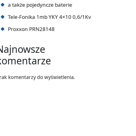
a także pojedyncze baterie
Tele-Fonika 1mb YKY 4×10 0,6/1Kv
Proxxon PRN28148
Najnowsze
komentarze
rak komentarzy do wyświetlenia.