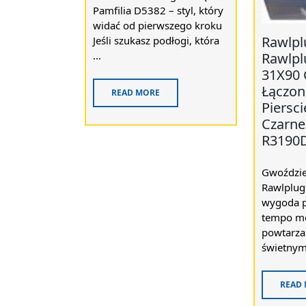
Pamfilia D5382 – styl, który
widać od pierwszego kroku
Rawlpl
Jeśli szukasz podłogi, która
...
Rawlpl
31X90 
Łączon
READ MORE
Piersc
Czarne
R3190
Gwoździe
Rawlplug 
wygoda pr
tempo mo
powtarzal
świetnym 
READ