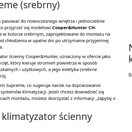
me (srebrny)
 ma pasować do nowoczesnego wnętrza i jednocześnie
o przyjrzeć się modelowi
Cooper&Hunter CH-
eme w kolorze srebrnym, zaprojektowane do montażu na
 od chłodzenia w upalne dni po utrzymanie przyjemnej
a.
zator ścienny Cooper&Hunter, oznaczony w ofercie jako
przęt, który kieruje strumień powietrza w sposób
alnych i użytkowych, a jego estetyka (srebrne
B
ój.
nii Supreme, co sugeruje nacisk na dopracowanie
systemów klimatyzacji. Jeżeli chcesz dowiedzieć się
ciach montażu, możesz skorzystać z informacji „zapytaj o
 klimatyzator ścienny