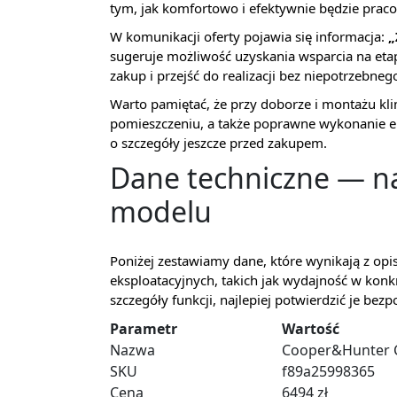
tym, jak komfortowo i efektywnie będzie prac
W komunikacji oferty pojawia się informacja:
„
sugeruje możliwość uzyskania wsparcia na etap
zakup i przejść do realizacji bez niepotrzebne
Warto pamiętać, że przy doborze i montażu kl
pomieszczeniu, a także poprawne wykonanie el
o szczegóły jeszcze przed zakupem.
Dane techniczne — na
modelu
Poniżej zestawiamy dane, które wynikają z opi
eksploatacyjnych, takich jak wydajność w kon
szczegóły funkcji, najlepiej potwierdzić je be
Parametr
Wartość
Nazwa
Cooper&Hunter 
SKU
f89a25998365
Cena
6494 zł