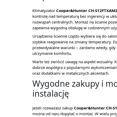
Klimatyzator
Cooper&Hunter CH-S12FTXAM2
kontrolę nad temperaturą bez ingerencji w uk
rozwiązań centralnych. Montaż na ścianie poz
zapewnia wygodną obsługę w codziennym uży
Urządzenia ścienne często wybiera się do salon
szybkie reagowanie na zmiany temperatury. Dz
przewidywalne warunki – zarówno wtedy, gdy ch
utrzymanie komfortu.
Warto też zwrócić uwagę na aspekt wizualny. Ko
dobrze współgra z popularnymi wykończeniami
oraz dodatkami w metalicznych akcentach.
Wygodne zakupy i mo
instalację
Jeżeli rozważasz zakup
Cooper&Hunter CH-S
można od razu dopytać o montaż. W wielu przy