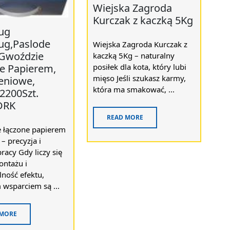
Wiejska Zagroda
Kurczak z kaczką 5Kg
ug
ug,Paslode
Wiejska Zagroda Kurczak z
Gwoździe
kaczką 5Kg – naturalny
posiłek dla kota, który lubi
e Papierem,
mięso Jeśli szukasz karmy,
ieniowe,
która ma smakować, ...
2200Szt.
DRK
READ MORE
 łączone papierem
– precyzja i
acy Gdy liczy się
ntażu i
ność efektu,
wsparciem są ...
 MORE