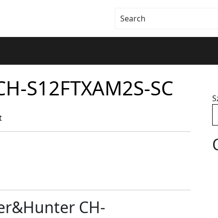
CH-S12FTXAM2S-SC
S
t
per&Hunter CH-