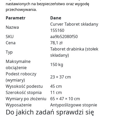
nastawionych na bezpieczeństwo oraz wygodę
przechowywania.
Parametr
Dane
Curver Taboret składany
Nazwa
155160
SKU
aa9b52080f50
Cena
78,1 zł
Taboret drabinka (stołek
Typ
składany)
Maksymalne
150 kg
obciążenie
Podest roboczy
23 × 37 cm
(wymiary)
Wysokość podestu
45 cm
Szerokość stopnia
11 cm
Wymiary po złożeniu
65 × 47 × 10 cm
Wyposażenie
Antypoślizgowe stopnie
Do jakich zadań sprawdzi się