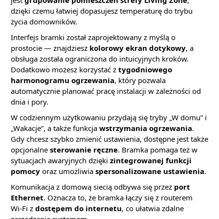
jest
grupowanie pomieszczeń strefy Living Zone
,
dzięki czemu łatwiej dopasujesz temperaturę do trybu
życia domowników.
Interfejs bramki został zaprojektowany z myślą o
prostocie — znajdziesz
kolorowy ekran dotykowy
, a
obsługa została ograniczona do intuicyjnych kroków.
Dodatkowo możesz korzystać z
tygodniowego
harmonogramu ogrzewania
, który pozwala
automatycznie planować pracę instalacji w zależności od
dnia i pory.
W codziennym użytkowaniu przydają się tryby „W domu” i
„Wakacje”, a także funkcja
wstrzymania ogrzewania
.
Gdy chcesz szybko zmienić ustawienia, dostępne jest także
opcjonalne
sterowanie ręczne
. Bramka pomaga też w
sytuacjach awaryjnych dzięki
zintegrowanej funkcji
pomocy
oraz umożliwia
spersonalizowane ustawienia
.
Komunikacja z domową siecią odbywa się przez
port
Ethernet
. Oznacza to, że bramka łączy się z routerem
Wi‑Fi z
dostępem do internetu
, co ułatwia zdalne