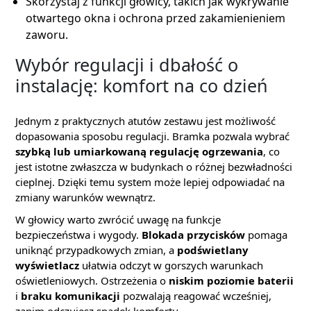
Skorzystaj z funkcji głowicy, takich jak wykrywanie
otwartego okna i ochrona przed zakamienieniem
zaworu.
Wybór regulacji i dbałość o
instalację: komfort na co dzień
Jednym z praktycznych atutów zestawu jest możliwość
dopasowania sposobu regulacji. Bramka pozwala wybrać
szybką lub umiarkowaną regulację ogrzewania
, co
jest istotne zwłaszcza w budynkach o różnej bezwładności
cieplnej. Dzięki temu system może lepiej odpowiadać na
zmiany warunków wewnątrz.
W głowicy warto zwrócić uwagę na funkcje
bezpieczeństwa i wygody.
Blokada przycisków
pomaga
uniknąć przypadkowych zmian, a
podświetlany
wyświetlacz
ułatwia odczyt w gorszych warunkach
oświetleniowych. Ostrzeżenia o
niskim poziomie baterii
i
braku komunikacji
pozwalają reagować wcześniej,