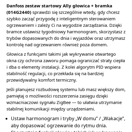
Danfoss zestaw startowy Ally głowica + bramka
(014G2440)
sprawdzi się szczególnie wtedy, gdy chcesz
szybko zacząć przygodę z inteligentnym sterowaniem
ogrzewaniem i zależy Ci na wygodzie zarządzania. Dzięki
bramce ustawisz tygodniowy harmonogram, skorzystasz z
trybów dopasowanych do dnia i wyjazdów oraz utrzymasz
kontrolę nad ogrzewaniem również poza domem.
Głowica z funkcjami takimi jak wykrywanie otwartego
okna czy ochrona zaworu pomaga ograniczać straty ciepła
i dba o elementy instalacji. Z kolei algorytm PID wspiera
stabilność regulacji, co przekłada się na bardziej
przewidywalny komfort termiczny.
Jeśli planujesz rozbudowę systemu lub masz większy dom,
pamiętaj o możliwości rozszerzenia zasięgu dzięki
wzmacniaczowi sygnału ZigBee — to ułatwia utrzymanie
stabilnej komunikacji między urządzeniami.
Ustaw harmonogram i tryby „W domu” / „Wakacje”,
aby dopasować ogrzewanie do rytmu dnia.