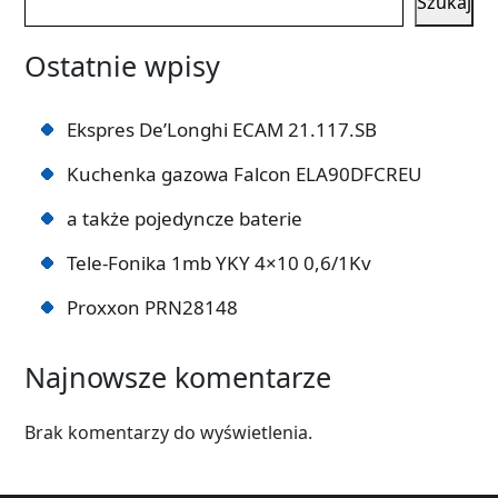
Szukaj
Ostatnie wpisy
Ekspres De’Longhi ECAM 21.117.SB
Kuchenka gazowa Falcon ELA90DFCREU
a także pojedyncze baterie
Tele-Fonika 1mb YKY 4×10 0,6/1Kv
Proxxon PRN28148
Najnowsze komentarze
Brak komentarzy do wyświetlenia.