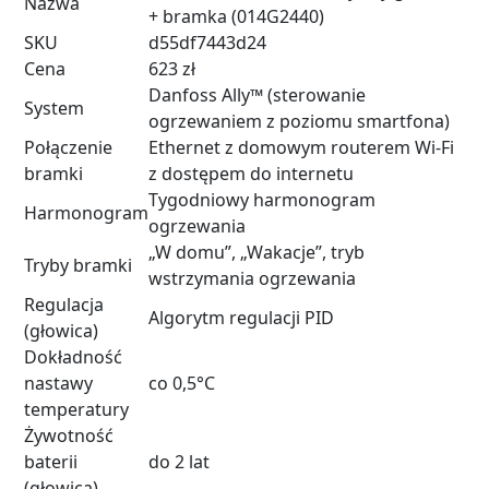
Nazwa
+ bramka (014G2440)
SKU
d55df7443d24
Cena
623 zł
Danfoss Ally™ (sterowanie
System
ogrzewaniem z poziomu smartfona)
Połączenie
Ethernet z domowym routerem Wi‑Fi
bramki
z dostępem do internetu
Tygodniowy harmonogram
Harmonogram
ogrzewania
„W domu”, „Wakacje”, tryb
Tryby bramki
wstrzymania ogrzewania
Regulacja
Algorytm regulacji PID
(głowica)
Dokładność
nastawy
co 0,5°C
temperatury
Żywotność
baterii
do 2 lat
(głowica)