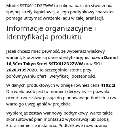
Model SSTX612D2ZWW to solidna baza do stworzenia
spójnej strefy kąpielowej, a jego podtynkowy charakter
pomaga utrzymać wrażenie ładu w całej aranżacji.
Informacje organizacyjne i
identyfikacja produktu
Jeżeli chcesz mieć pewność, że wybierasz właściwy
wariant, kluczowe są dane identyfikacyjne: nazwa
Daniel
16,5Cm Tokyo Steel SSTX612D2ZWW
oraz SKU
262031397020
. To szczególnie istotne przy
porównywaniu ofert i weryfikacji dostępności.
W danych produktowych widnieje również cena
4102 zł
.
Dla wielu osób jest to moment decyzyjny — pozwala
ocenić, czy zestaw pasuje do planowanego budżetu i czy
warto go uwzględnić w projekcie.
Wybierając zestaw wannowy podtynkowy, warto także
skonsultować plan montażu z wykonawcą lub osobą,
która zajmie się instalacją. Podtynkowe rozwiązania