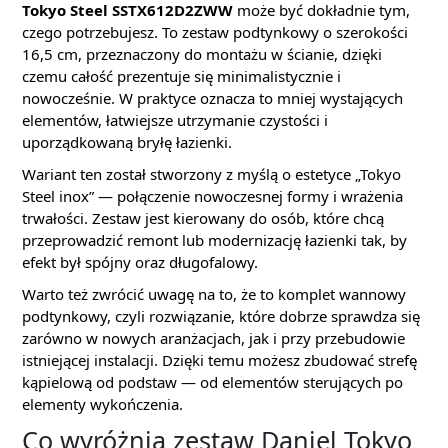
Tokyo Steel SSTX612D2ZWW
może być dokładnie tym,
czego potrzebujesz. To zestaw podtynkowy o szerokości
16,5 cm, przeznaczony do montażu w ścianie, dzięki
czemu całość prezentuje się minimalistycznie i
nowocześnie. W praktyce oznacza to mniej wystających
elementów, łatwiejsze utrzymanie czystości i
uporządkowaną bryłę łazienki.
Wariant ten został stworzony z myślą o estetyce „Tokyo
Steel inox” — połączenie nowoczesnej formy i wrażenia
trwałości. Zestaw jest kierowany do osób, które chcą
przeprowadzić remont lub modernizację łazienki tak, by
efekt był spójny oraz długofalowy.
Warto też zwrócić uwagę na to, że to komplet wannowy
podtynkowy, czyli rozwiązanie, które dobrze sprawdza się
zarówno w nowych aranżacjach, jak i przy przebudowie
istniejącej instalacji. Dzięki temu możesz zbudować strefę
kąpielową od podstaw — od elementów sterujących po
elementy wykończenia.
Co wyróżnia zestaw Daniel Tokyo