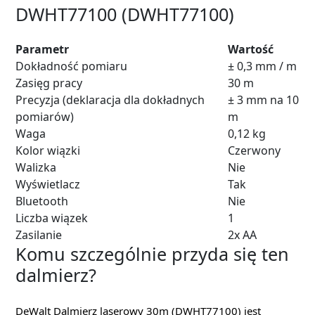
DWHT77100 (DWHT77100)
Parametr
Wartość
Dokładność pomiaru
± 0,3 mm / m
Zasięg pracy
30 m
Precyzja (deklaracja dla dokładnych
± 3 mm na 10
pomiarów)
m
Waga
0,12 kg
Kolor wiązki
Czerwony
Walizka
Nie
Wyświetlacz
Tak
Bluetooth
Nie
Liczba wiązek
1
Zasilanie
2x AA
Komu szczególnie przyda się ten
dalmierz?
DeWalt Dalmierz laserowy 30m (DWHT77100) jest