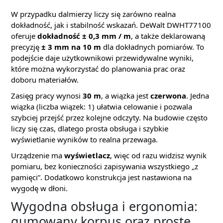
W przypadku dalmierzy liczy się zarówno realna
dokładność, jak i stabilność wskazań. DeWalt DWHT77100
oferuje
dokładność ± 0,3 mm / m
, a także deklarowaną
precyzję
± 3 mm na 10 m
dla dokładnych pomiarów. To
podejście daje użytkownikowi przewidywalne wyniki,
które można wykorzystać do planowania prac oraz
doboru materiałów.
Zasięg pracy wynosi
30 m
, a wiązka jest
czerwona
. Jedna
wiązka (liczba wiązek: 1) ułatwia celowanie i pozwala
szybciej przejść przez kolejne odczyty. Na budowie często
liczy się czas, dlatego prosta obsługa i szybkie
wyświetlanie wyników to realna przewaga.
Urządzenie ma
wyświetlacz
, więc od razu widzisz wynik
pomiaru, bez konieczności zapisywania wszystkiego „z
pamięci”. Dodatkowo konstrukcja jest nastawiona na
wygodę w dłoni.
Wygodna obsługa i ergonomia:
gumowany korpus oraz proste