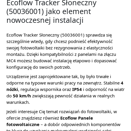
Ecoflow Tracker Słoneczny
(50036001) jako element
nowoczesnej instalacji
Ecoflow Tracker Słoneczny (50036001) sprawdza się
szczególnie wtedy, gdy chcesz podnieść efektywność
swojej fotowoltaiki bez rezygnowania z elastyczności
montażu. Dzięki kompatybilności z panelami na złączu
MC4 możesz budować instalację etapowo i dopasować
konfigurację do swoich potrzeb.
Urządzenie jest zaprojektowane tak, by było trwałe i
odporne na typowe warunki pracy na zewnątrz. Stabilne
4
nóżki
, regulacja wspornika oraz
IP54
i odporność na wiatr
do
50 km/h
zwiększają pewność działania w realnych
warunkach.
Jeżeli interesuje Cię temat rozwiązań do fotowoltaiki, w
ofercie znajdziesz również
Ecoflow Panele
fotowoltaiczne
– a dobór odpowiednich komponentów
to klucz do uzyskania maksymalnej wydajności całej