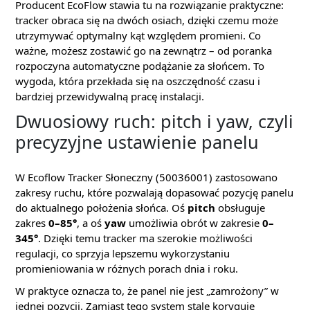
Producent EcoFlow stawia tu na rozwiązanie praktyczne:
tracker obraca się na dwóch osiach, dzięki czemu może
utrzymywać optymalny kąt względem promieni. Co
ważne, możesz zostawić go na zewnątrz – od poranka
rozpoczyna automatyczne podążanie za słońcem. To
wygoda, która przekłada się na oszczędność czasu i
bardziej przewidywalną pracę instalacji.
Dwuosiowy ruch: pitch i yaw, czyli
precyzyjne ustawienie panelu
W Ecoflow Tracker Słoneczny (50036001) zastosowano
zakresy ruchu, które pozwalają dopasować pozycję panelu
do aktualnego położenia słońca. Oś
pitch
obsługuje
zakres
0–85°
, a oś
yaw
umożliwia obrót w zakresie
0–
345°
. Dzięki temu tracker ma szerokie możliwości
regulacji, co sprzyja lepszemu wykorzystaniu
promieniowania w różnych porach dnia i roku.
W praktyce oznacza to, że panel nie jest „zamrożony” w
jednej pozycji. Zamiast tego system stale koryguje