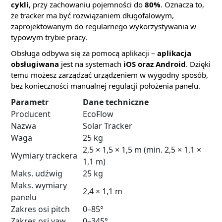
cykli
, przy zachowaniu pojemności do
80%
. Oznacza to,
że tracker ma być rozwiązaniem długofalowym,
zaprojektowanym do regularnego wykorzystywania w
typowym trybie pracy.
Obsługa odbywa się za pomocą aplikacji –
aplikacja
obsługiwana
jest na systemach
iOS oraz Android
. Dzięki
temu możesz zarządzać urządzeniem w wygodny sposób,
bez konieczności manualnej regulacji położenia panelu.
Parametr
Dane techniczne
Producent
EcoFlow
Nazwa
Solar Tracker
Waga
25 kg
2,5 × 1,5 × 1,5 m (min. 2,5 × 1,1 ×
Wymiary trackera
1,1 m)
Maks. udźwig
25 kg
Maks. wymiary
2,4 × 1,1 m
panelu
Zakres osi pitch
0–85°
Zakres osi yaw
0–345°