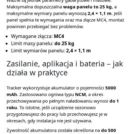
Ważne są jednak parametry gabarytowe i masowe.
Maksymalna dopuszczalna
waga panelu to 25 kg
, a
maksymalne wymiary panelu wynoszą
2,4 × 1,1 m
. Jeśli
panel spełnia te wymagania oraz ma złącze MC4, montaż
powinien przebiegać bez problemów.
Wymagane złącza:
MC4
Limit masy panelu:
do 25 kg
Limit wymiarów panelu:
2,4 × 1,1 m
Zasilanie, aplikacja i bateria – jak
działa w praktyce
Tracker wykorzystuje akumulator o pojemności
5000
mAh
. Zastosowano ogniwa typu
NCM
, a okres
przechowywania po pełnym naładowaniu wynosi
do 1
roku
. To istotne, jeśli urządzenie sezonowo
przygotowujesz do pracy lub przechowujesz je w
okresach, gdy instalacja nie jest używana.
Żywotność akumulatora została określona na
do 500