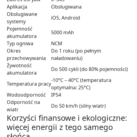
Aplikacja
Obsługiwana
Obsługiwane
iOS, Android
systemy
Pojemność
5000 mAh
akumulatora
Typ ogniwa
NCM
Okres
Do 1 roku (po pełnym
przechowywania
naładowaniu)
Żywotność
Do 500 cykli (do 80% pojemności)
akumulatora
-10°C – 40°C (temperatura
Temperatura pracy
optymalna: 25°C)
Wodoodporność
IP54
Odporność na
Do 50 km/h (silny wiatr)
wiatr
Korzyści finansowe i ekologiczne:
więcej energii z tego samego
słońca