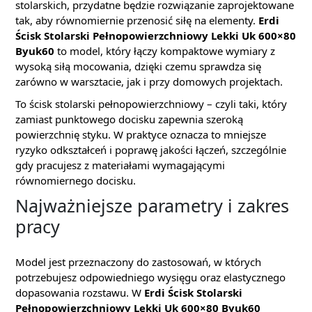
stolarskich, przydatne będzie rozwiązanie zaprojektowane
tak, aby równomiernie przenosić siłę na elementy.
Erdi
Ścisk Stolarski Pełnopowierzchniowy Lekki Uk 600×80
Byuk60
to model, który łączy kompaktowe wymiary z
wysoką siłą mocowania, dzięki czemu sprawdza się
zarówno w warsztacie, jak i przy domowych projektach.
To ścisk stolarski pełnopowierzchniowy – czyli taki, który
zamiast punktowego docisku zapewnia szeroką
powierzchnię styku. W praktyce oznacza to mniejsze
ryzyko odkształceń i poprawę jakości łączeń, szczególnie
gdy pracujesz z materiałami wymagającymi
równomiernego docisku.
Najważniejsze parametry i zakres
pracy
Model jest przeznaczony do zastosowań, w których
potrzebujesz odpowiedniego wysięgu oraz elastycznego
dopasowania rozstawu. W
Erdi Ścisk Stolarski
Pełnopowierzchniowy Lekki Uk 600×80 Byuk60