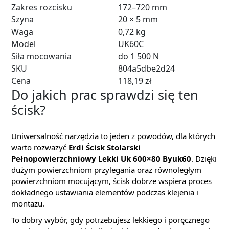
Zakres rozcisku
172–720 mm
Szyna
20 × 5 mm
Waga
0,72 kg
Model
UK60C
Siła mocowania
do 1 500 N
SKU
804a5dbe2d24
Cena
118,19 zł
Do jakich prac sprawdzi się ten
ścisk?
Uniwersalność narzędzia to jeden z powodów, dla których
warto rozważyć
Erdi Ścisk Stolarski
Pełnopowierzchniowy Lekki Uk 600×80 Byuk60
. Dzięki
dużym powierzchniom przylegania oraz równoległym
powierzchniom mocującym, ścisk dobrze wspiera proces
dokładnego ustawiania elementów podczas klejenia i
montażu.
To dobry wybór, gdy potrzebujesz lekkiego i poręcznego