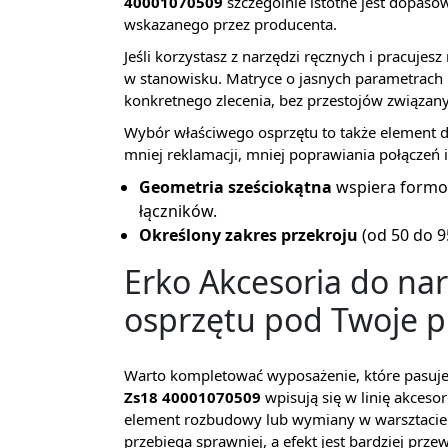
40001070509
szczególnie istotne jest dopasow
wskazanego przez producenta.
Jeśli korzystasz z narzędzi ręcznych i pracuje
w stanowisku. Matryce o jasnych parametrach 
konkretnego zlecenia, bez przestojów związan
Wybór właściwego osprzętu to także element db
mniej reklamacji, mniej poprawiania połączeń i 
Geometria sześciokątna
wspiera formo
łączników.
Określony zakres przekroju
(od 50 do 9
Erko Akcesoria do nar
osprzętu pod Twoje p
Warto kompletować wyposażenie, które pasuj
Zs18 40001070509
wpisują się w linię akceso
element rozbudowy lub wymiany w warsztacie.
przebiega sprawniej, a efekt jest bardziej prze