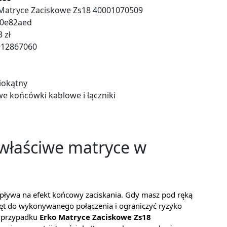
Matryce Zaciskowe Zs18 40001070509
c0e82aed
 zł
912867060
iokątny
e końcówki kablowe i łączniki
właściwe matryce w
pływa na efekt końcowy zaciskania. Gdy masz pod ręką
ęt do wykonywanego połączenia i ograniczyć ryzyko
W przypadku
Erko Matryce Zaciskowe Zs18