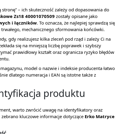
 stronę” – ich skuteczność zależy od dopasowania do
iskowe Zs18 40001070509
zostały opisane jako
ych i łączników
. To oznacza, że najlepiej sprawdzą się
e trwałego, mechanicznego sformowania końcówki.
y, gdy realizujesz kilka zleceń pod rząd i zależy Ci na
ekłada się na mniejszą liczbę poprawek i szybszy
ymać prawidłowy kształt oraz ogranicza ryzyko błędów
entu.
b magazynu, model o nazwie i indeksie producenta łatwo
nie dlatego numeracja i EAN są istotne także z
ntyfikacja produktu
ment, warto zwrócić uwagę na identyfikatory oraz
j zebrano kluczowe informacje dotyczące
Erko Matryce
ość