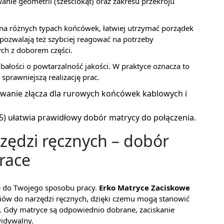
anie geometrii (sześciokąt) oraz zakresu przekroju
sz na różnych typach końcówek, łatwiej utrzymać porządek
pozwalają też szybciej reagować na potrzeby
ych z doborem części.
ałości o powtarzalność jakości. W praktyce oznacza to
sprawniejszą realizację prac.
wanie złącza dla rurowych końcówek kablowych i
5) ułatwia prawidłowy dobór matrycy do połączenia.
zędzi ręcznych – dobór
race
e do Twojego sposobu pracy.
Erko Matryce Zaciskowe
riów do narzędzi ręcznych, dzięki czemu mogą stanowić
 Gdy matryce są odpowiednio dobrane, zaciskanie
widywalny.