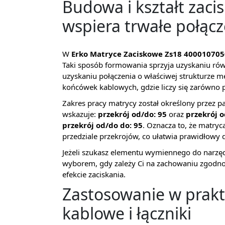
Budowa i kształt zacis
wspiera trwałe połącz
W
Erko Matryce Zaciskowe Zs18 40001070
Taki sposób formowania sprzyja uzyskaniu ró
uzyskaniu połączenia o właściwej strukturze 
końcówek kablowych, gdzie liczy się zarówno 
Zakres pracy matrycy został określony przez 
wskazuje:
przekrój od/do: 95
oraz
przekrój o
przekrój od/do do: 95
. Oznacza to, że matry
przedziale przekrojów, co ułatwia prawidłowy 
Jeżeli szukasz elementu wymiennego do narzęd
wyborem, gdy zależy Ci na zachowaniu zgodn
efekcie zaciskania.
Zastosowanie w prakt
kablowe i łączniki