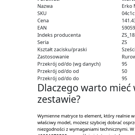
Nazwa
Erko 
SKU
04c1
Cena
141.43
EAN
5905
Indeks producenta
ZS_18
Seria
ZS
Kształt zacisku/praski
Sześc
Zastosowanie
Rurow
Przekrój od/do (wg danych)
95
Przekrój od/do od
50
Przekrój od/do do
95
Dlaczego warto mieć 
zestawie?
Wymienne matryce to element, który realnie w
właściwy model, możesz szybciej dobrać osprz
niezgodności z wymaganiami technicznymi. 