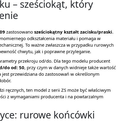
ku – sześciokąt, który
enie
509
zastosowano
sześciokątny kształt zacisku/praski
.
wnomiernego odkształcenia materiału i pomaga w
mechanicznej. To ważne zwłaszcza w przypadku rurowych
pewność chwytu, jak i poprawne przyleganie.
parametry przekroju od/do. Dla tego modelu producent
d/do od: 50
, przy czym w danych widnieje także wartość
ca jest przewidziana do zastosowań w określonym
dobór.
zi ręcznych, ten model z serii ZS może być właściwym
ości z wymaganiami producenta i na powtarzalnym
yce: rurowe końcówki