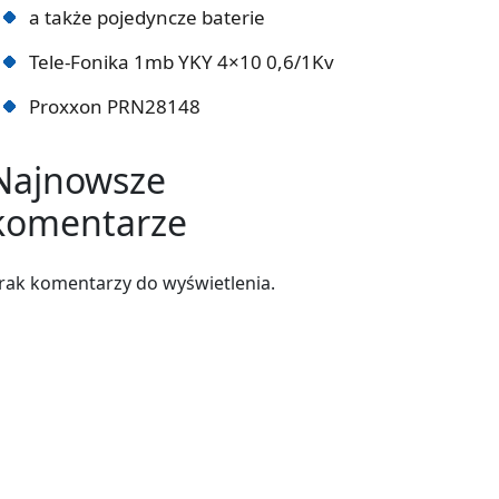
a także pojedyncze baterie
Tele-Fonika 1mb YKY 4×10 0,6/1Kv
Proxxon PRN28148
Najnowsze
komentarze
rak komentarzy do wyświetlenia.