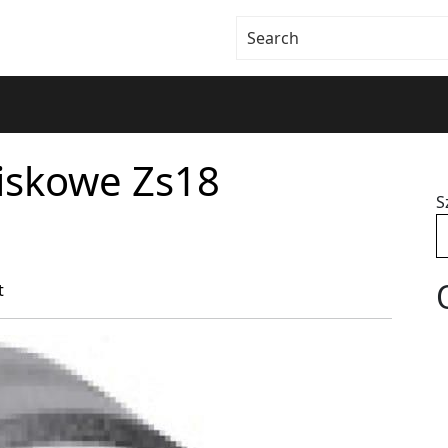
iskowe Zs18
S
t