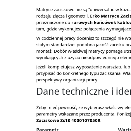
Matryce zaciskowe nie są “uniwersalne w każdą
rodzaju złącza i geometrii.
Erko Matryce Zac
przeznaczone do
rurowych końcówek kablow
tam, gdzie wykonujesz połączenia wymagając
W codziennej pracy docenisz to szczególnie wted
stałym standardzie: podobna jakość zacisku prz
montaż. Dobór właściwej matrycy pomaga utrz
wynikających z użycia nieodpowiedniego elem
Jeżeli kompletujesz wyposażenie warsztatu lu
przypisać do konkretnego typu zaciskania. Właś
perspektywy organizacji pracy.
Dane techniczne i ide
Żeby mieć pewność, że wybierasz właściwy ele
parametry wskazane przez producenta. Poniże
Zaciskowe Zs18 40001070509
.
Parametr
Wart