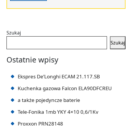
Szukaj
Szukaj
Ostatnie wpisy
Ekspres De’Longhi ECAM 21.117.SB
Kuchenka gazowa Falcon ELA90DFCREU
a także pojedyncze baterie
Tele-Fonika 1mb YKY 4×10 0,6/1Kv
Proxxon PRN28148