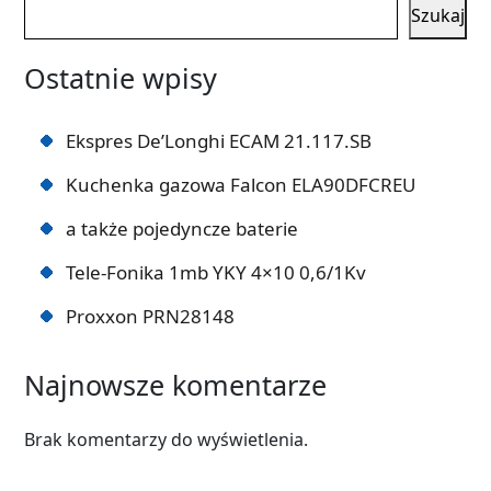
Szukaj
Ostatnie wpisy
Ekspres De’Longhi ECAM 21.117.SB
Kuchenka gazowa Falcon ELA90DFCREU
a także pojedyncze baterie
Tele-Fonika 1mb YKY 4×10 0,6/1Kv
Proxxon PRN28148
Najnowsze komentarze
Brak komentarzy do wyświetlenia.