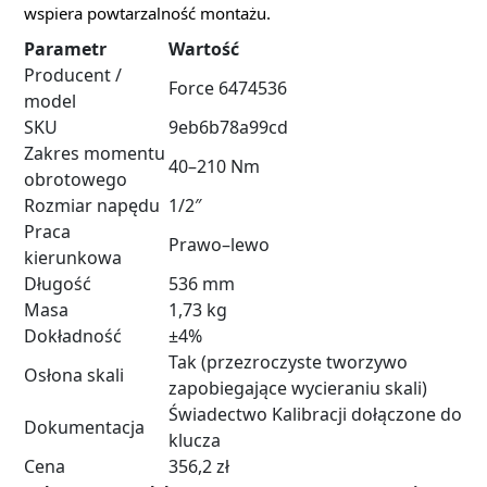
wspiera powtarzalność montażu.
Parametr
Wartość
Producent /
Force 6474536
model
SKU
9eb6b78a99cd
Zakres momentu
40–210 Nm
obrotowego
Rozmiar napędu
1/2″
Praca
Prawo–lewo
kierunkowa
Długość
536 mm
Masa
1,73 kg
Dokładność
±4%
Tak (przezroczyste tworzywo
Osłona skali
zapobiegające wycieraniu skali)
Świadectwo Kalibracji dołączone do
Dokumentacja
klucza
Cena
356,2 zł