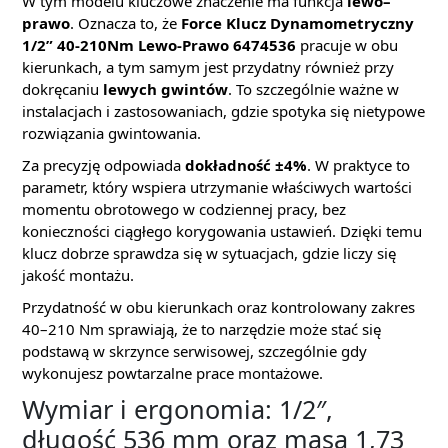
W tym modelu kluczowe znaczenie ma funkcja
lewo–
prawo
. Oznacza to, że
Force Klucz Dynamometryczny
1/2” 40-210Nm Lewo-Prawo 6474536
pracuje w obu
kierunkach, a tym samym jest przydatny również przy
dokręcaniu
lewych gwintów
. To szczególnie ważne w
instalacjach i zastosowaniach, gdzie spotyka się nietypowe
rozwiązania gwintowania.
Za precyzję odpowiada
dokładność ±4%
. W praktyce to
parametr, który wspiera utrzymanie właściwych wartości
momentu obrotowego w codziennej pracy, bez
konieczności ciągłego korygowania ustawień. Dzięki temu
klucz dobrze sprawdza się w sytuacjach, gdzie liczy się
jakość montażu.
Przydatność w obu kierunkach oraz kontrolowany zakres
40–210 Nm sprawiają, że to narzędzie może stać się
podstawą w skrzynce serwisowej, szczególnie gdy
wykonujesz powtarzalne prace montażowe.
Wymiar i ergonomia: 1/2″,
długość 536 mm oraz masa 1,73