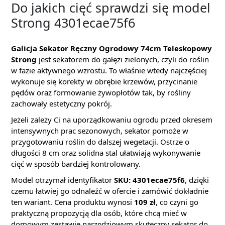
Do jakich cięć sprawdzi się model
Strong 4301ecae75f6
Galicja Sekator Ręczny Ogrodowy 74cm Teleskopowy
Strong
jest sekatorem do gałęzi zielonych, czyli do roślin
w fazie aktywnego wzrostu. To właśnie wtedy najczęściej
wykonuje się korekty w obrębie krzewów, przycinanie
pędów oraz formowanie żywopłotów tak, by rośliny
zachowały estetyczny pokrój.
Jeżeli zależy Ci na uporządkowaniu ogrodu przed okresem
intensywnych prac sezonowych, sekator pomoże w
przygotowaniu roślin do dalszej wegetacji. Ostrze o
długości 8 cm oraz solidna stal ułatwiają wykonywanie
cięć w sposób bardziej kontrolowany.
Model otrzymał identyfikator
SKU: 4301ecae75f6
, dzięki
czemu łatwiej go odnaleźć w ofercie i zamówić dokładnie
ten wariant. Cena produktu wynosi
109 zł
, co czyni go
praktyczną propozycją dla osób, które chcą mieć w
domowym zestawie narzędziowym skuteczny sekator do