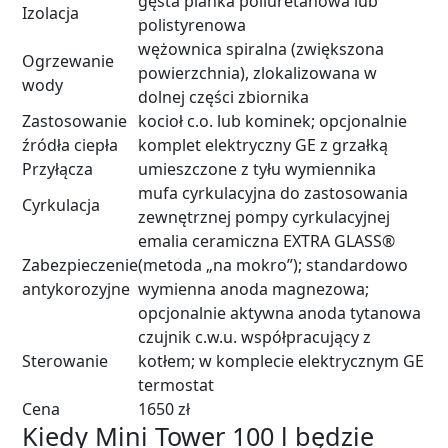
gęsta pianka poliuretanowa lub
Izolacja
polistyrenowa
wężownica spiralna (zwiększona
Ogrzewanie
powierzchnia), zlokalizowana w
wody
dolnej części zbiornika
Zastosowanie
kocioł c.o. lub kominek; opcjonalnie
źródła ciepła
komplet elektryczny GE z grzałką
Przyłącza
umieszczone z tyłu wymiennika
mufa cyrkulacyjna do zastosowania
Cyrkulacja
zewnętrznej pompy cyrkulacyjnej
emalia ceramiczna EXTRA GLASS®
Zabezpieczenie
(metoda „na mokro”); standardowo
antykorozyjne
wymienna anoda magnezowa;
opcjonalnie aktywna anoda tytanowa
czujnik c.w.u. współpracujący z
Sterowanie
kotłem; w komplecie elektrycznym GE
termostat
Cena
1650 zł
Kiedy Mini Tower 100 l będzie