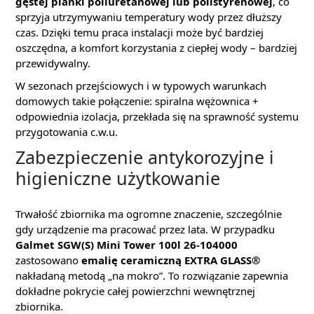
gęstej pianki poliuretanowej lub polistyrenowej
, co
sprzyja utrzymywaniu temperatury wody przez dłuższy
czas. Dzięki temu praca instalacji może być bardziej
oszczędna, a komfort korzystania z ciepłej wody – bardziej
przewidywalny.
W sezonach przejściowych i w typowych warunkach
domowych takie połączenie: spiralna wężownica +
odpowiednia izolacja, przekłada się na sprawność systemu
przygotowania c.w.u.
Zabezpieczenie antykorozyjne i
higieniczne użytkowanie
Trwałość zbiornika ma ogromne znaczenie, szczególnie
gdy urządzenie ma pracować przez lata. W przypadku
Galmet SGW(S) Mini Tower 100l 26-104000
zastosowano
emalię ceramiczną EXTRA GLASS®
nakładaną metodą „na mokro”. To rozwiązanie zapewnia
dokładne pokrycie całej powierzchni wewnętrznej
zbiornika.