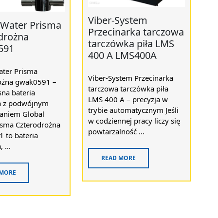
Viber-System
 Water Prisma
Przecinarka tarczowa
drożna
tarczówka piła LMS
591
400 A LMS400A
ater Prisma
Viber-System Przecinarka
ożna gwak0591 –
tarczowa tarczówka piła
na bateria
LMS 400 A – precyzja w
a z podwójnym
trybie automatycznym Jeśli
aniem Global
w codziennej pracy liczy się
isma Czterodrożna
powtarzalność ...
 to bateria
 ...
READ MORE
 MORE