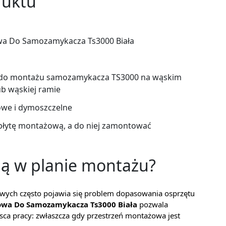
duktu
wa Do Samozamykacza Ts3000 Biała
do montażu samozamykacza TS3000 na wąskim
ub wąskiej ramie
owe i dymoszczelne
 płytę montażową, a do niej zamontować
ją w planie montażu?
wych często pojawia się problem dopasowania osprzętu
owa Do Samozamykacza Ts3000 Biała
pozwala
ca pracy: zwłaszcza gdy przestrzeń montażowa jest