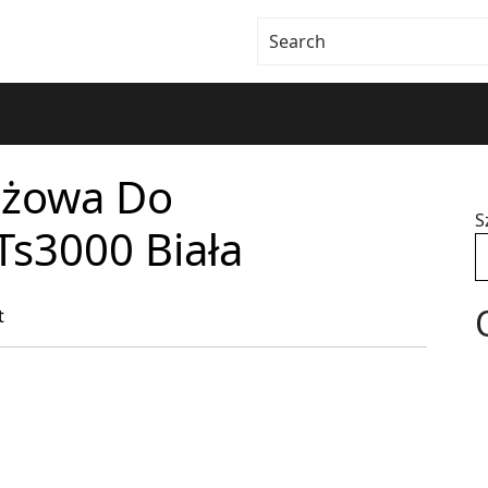
ażowa Do
S
s3000 Biała
t