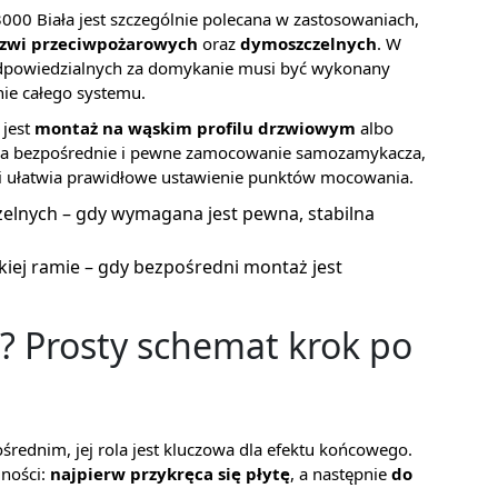
0 Biała jest szczególnie polecana w zastosowaniach,
zwi przeciwpożarowych
oraz
dymoszczelnych
. W
dpowiedzialnych za domykanie musi być wykonany
nie całego systemu.
 jest
montaż na wąskim profilu drzwiowym
albo
la na bezpośrednie i pewne zamocowanie samozamykacza,
i ułatwia prawidłowe ustawienie punktów mocowania.
elnych – gdy wymagana jest pewna, stabilna
iej ramie – gdy bezpośredni montaż jest
? Prosty schemat krok po
rednim, jej rola jest kluczowa dla efektu końcowego.
jności:
najpierw przykręca się płytę
, a następnie
do