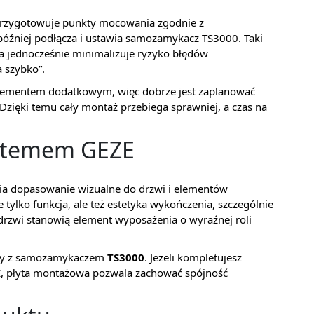
w przygotowuje punkty mocowania zgodnie z
óźniej podłącza i ustawia samozamykacz TS3000. Taki
 a jednocześnie minimalizuje ryzyko błędów
 szybko”.
 elementem dodatkowym, więc dobrze jest zaplanować
zięki temu cały montaż przebiega sprawniej, a czas na
ystemem GEZE
wia dopasowanie wizualne do drzwi i elementów
e tylko funkcja, ale też estetyka wykończenia, szczególnie
 drzwi stanowią element wyposażenia o wyraźnej roli
acy z samozamykaczem
TS3000
. Jeżeli kompletujesz
, płyta montażowa pozwala zachować spójność