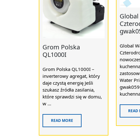
Global
Cztero
gwak0
Global W
Grom Polska
Czterodr
QL1000I
nowoczes
kuchenn
Grom Polska QL1000I –
zastosow
inverterowy agregat, który
Water Pr
daje czystą energię Jeśli
gwak0591
szukasz źródła zasilania,
kuchenna,
które sprawdzi się w domu,
w ...
READ
READ MORE