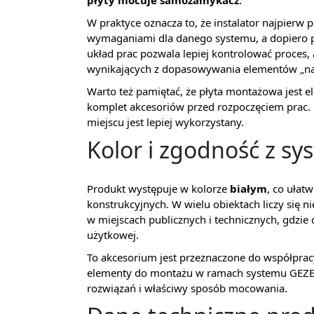
płyty mocuje samozamykacz
.
W praktyce oznacza to, że instalator najpier
wymaganiami dla danego systemu, a dopiero p
układ prac pozwala lepiej kontrolować proces,
wynikających z dopasowywania elementów „na
Warto też pamiętać, że płyta montażowa jest
komplet akcesoriów przed rozpoczęciem prac. D
miejscu jest lepiej wykorzystany.
Kolor i zgodność z s
Produkt występuje w kolorze
białym
, co ułat
konstrukcyjnych. W wielu obiektach liczy się ni
w miejscach publicznych i technicznych, gdzie
użytkowej.
To akcesorium jest przeznaczone do współpr
elementy do montażu w ramach systemu GEZE
rozwiązań i właściwy sposób mocowania.