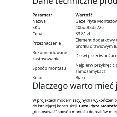
Dane techniczne pro
Parametr
Wartość
Nazwa
Geze Płyta Montażo
SKU
40bd0f8d222e
Cena
33.81 zł
Element dodatkowy 
Przeznaczenie
profilu drzwiowym l
Rekomendowane
Drzwi przeciwpożar
zastosowanie
Najpierw przykręcić
Sposób montażu
samozamykacz
Kolor
Biała
Dlaczego warto mieć 
W projektach modernizacyjnych i wykończenio
do istniejącej konstrukcji.
Geze Płyta Montaż
„dostosować” sposób montażu do realiów miejs