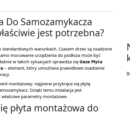
wa Do Samozamykacza
właściwie jest potrzebna?
w standardowych warunkach. Czasem drzwi są osadzone
y samo mocowanie urządzenia do podłoża może być
łaśnie w takich sytuacjach sprawdza się
Geze Płyta
ła
– element, który umożliwia prawidłowe osadzenie
B
acji.
ment montażowy: najpierw przykręca się płytę
mozamykacz. Dzięki temu instalacja jest
ć właściwe parametry montażowe.
się płyta montażowa do