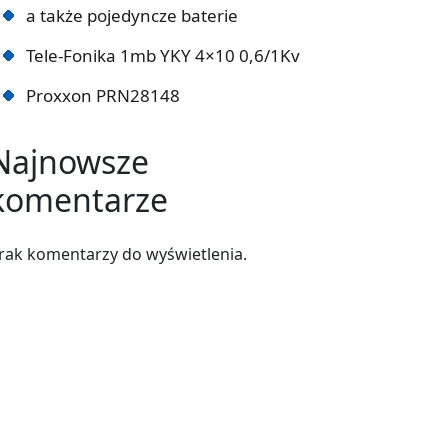
a także pojedyncze baterie
Tele-Fonika 1mb YKY 4×10 0,6/1Kv
Proxxon PRN28148
Najnowsze
komentarze
rak komentarzy do wyświetlenia.