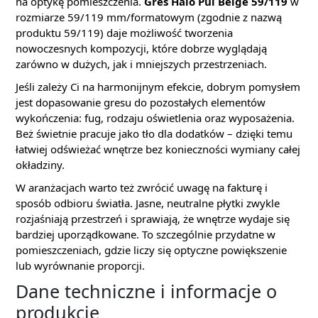
na optykę pomieszczenia.
Gres Halo Pul Beige 59/119
w
rozmiarze 59/119 mm/formatowym (zgodnie z nazwą
produktu 59/119) daje możliwość tworzenia
nowoczesnych kompozycji, które dobrze wyglądają
zarówno w dużych, jak i mniejszych przestrzeniach.
Jeśli zależy Ci na harmonijnym efekcie, dobrym pomysłem
jest dopasowanie gresu do pozostałych elementów
wykończenia: fug, rodzaju oświetlenia oraz wyposażenia.
Beż świetnie pracuje jako tło dla dodatków – dzięki temu
łatwiej odświeżać wnętrze bez konieczności wymiany całej
okładziny.
W aranżacjach warto też zwrócić uwagę na fakturę i
sposób odbioru światła. Jasne, neutralne płytki zwykle
rozjaśniają przestrzeń i sprawiają, że wnętrze wydaje się
bardziej uporządkowane. To szczególnie przydatne w
pomieszczeniach, gdzie liczy się optyczne powiększenie
lub wyrównanie proporcji.
Dane techniczne i informacje o
produkcie