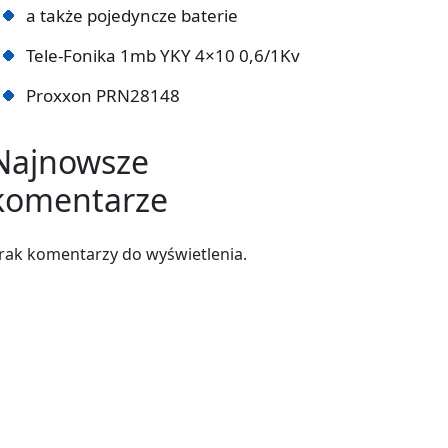
a także pojedyncze baterie
Tele-Fonika 1mb YKY 4×10 0,6/1Kv
Proxxon PRN28148
Najnowsze
komentarze
rak komentarzy do wyświetlenia.