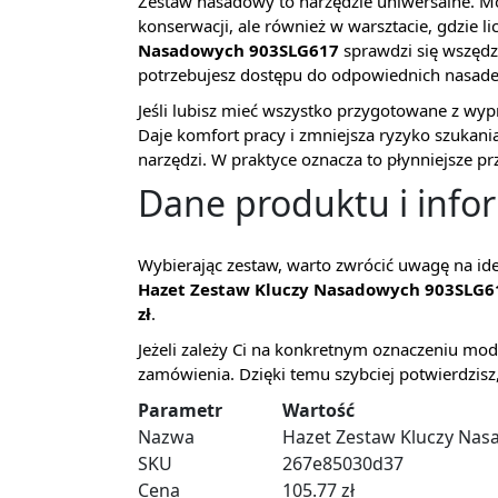
Zestaw nasadowy to narzędzie uniwersalne. Mo
konserwacji, ale również w warsztacie, gdzie li
Nasadowych 903SLG617
sprawdzi się wszędzi
potrzebujesz dostępu do odpowiednich nasade
Jeśli lubisz mieć wszystko przygotowane z wy
Daje komfort pracy i zmniejsza ryzyko szuka
narzędzi. W praktyce oznacza to płynniejsze pr
Dane produktu i inf
Wybierając zestaw, warto zwrócić uwagę na ide
Hazet Zestaw Kluczy Nasadowych 903SLG6
zł
.
Jeżeli zależy Ci na konkretnym oznaczeniu mode
zamówienia. Dzięki temu szybciej potwierdzisz
Parametr
Wartość
Nazwa
Hazet Zestaw Kluczy Na
SKU
267e85030d37
Cena
105.77 zł