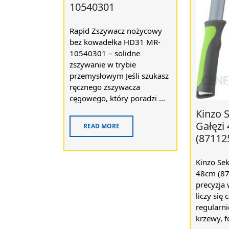
10540301
Rapid Zszywacz nożycowy
bez kowadełka HD31 MR-
10540301 – solidne
zszywanie w trybie
przemysłowym Jeśli szukasz
ręcznego zszywacza
cęgowego, który poradzi ...
Kinzo 
Gałęzi
READ MORE
(87112
Kinzo Sek
48cm (8
precyzja 
liczy się c
regularni
krzewy, f