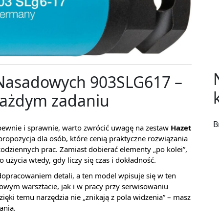
 Nasadowych 903SLG617 –
każdym zadaniu
B
ć pewnie i sprawnie, warto zwrócić uwagę na zestaw
Hazet
 propozycja dla osób, które cenią praktyczne rozwiązania
dziennych prac. Zamiast dobierać elementy „po kolei”,
 użycia wtedy, gdy liczy się czas i dokładność.
 dopracowaniem detali, a ten model wpisuje się w ten
wym warsztacie, jak i w pracy przy serwisowaniu
ęki temu narzędzia nie „znikają z pola widzenia” – masz
ania.