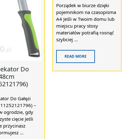
Porządek w biurze dzięki
pojemnikom na czasopisma
A4 Jeśli w Twoim domu lub
miejscu pracy stosy
materiałów potrafią rosnąć
szybciej ...
READ MORE
Sekator Do
 48cm
52121796)
ator Do Gałęzi
711252121796) –
w ogrodzie, gdy
zyste cięcie Jeśli
e przycinasz
ormujesz ...