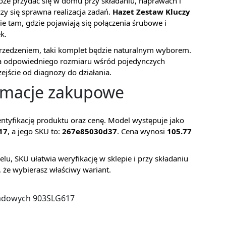
że przydać się w domu przy składaniu, naprawach i
czy się sprawna realizacja zadań.
Hazet Zestaw Kluczy
e tam, gdzie pojawiają się połączenia śrubowe i
k.
przedzeniem, taki komplet będzie naturalnym wyborem.
nia odpowiedniego rozmiaru wśród pojedynczych
zejście od diagnozy do działania.
ormacje zakupowe
ntyfikację produktu oraz cenę. Model występuje jako
17
, a jego SKU to:
267e85030d37
. Cena wynosi
105.77
lu, SKU ułatwia weryfikację w sklepie i przy składaniu
, że wybierasz właściwy wariant.
sadowych 903SLG617