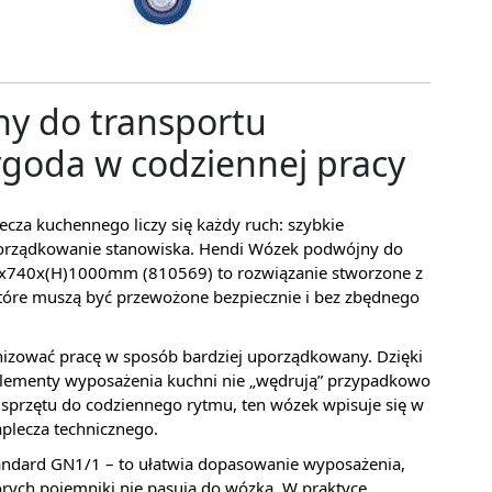
y do transportu
ygoda w codziennej pracy
cza kuchennego liczy się każdy ruch: szybkie
 porządkowanie stanowiska. Hendi Wózek podwójny do
50x740x(H)1000mm (810569) to rozwiązanie stworzone z
tóre muszą być przewożone bezpiecznie i bez zbędnego
izować pracę w sposób bardziej uporządkowany. Dzięki
 elementy wyposażenia kuchni nie „wędrują” przypadkowo
z sprzętu do codziennego rytmu, ten wózek wpisuje się w
aplecza technicznego.
andard GN1/1 – to ułatwia dopasowanie wyposażenia,
których pojemniki nie pasują do wózka. W praktyce