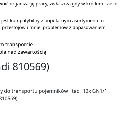
nić organizację pracy, zwłaszcza gdy w krótkim czasie
 jest kompatybilny z popularnym asortymentem
ej przestojów i mniej problemów z dopasowaniem
m transporcie
rola nad zawartością
di 810569)
do transportu pojemników i tac , 12x GN1/1 ,
810569)