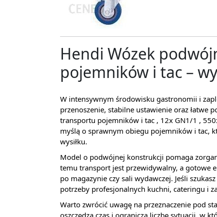
Hendi Wózek podwójn
pojemników i tac – w
W intensywnym środowisku gastronomii i zaple
przenoszenie, stabilne ustawienie oraz łatwe
transportu pojemników i tac , 12x GN1/1 , 5
myślą o sprawnym obiegu pojemników i tac, k
wysiłku.
Model o podwójnej konstrukcji pomaga zorgan
temu transport jest przewidywalny, a gotowe
po magazynie czy sali wydawczej. Jeśli szukas
potrzeby profesjonalnych kuchni, cateringu i z
Warto zwrócić uwagę na przeznaczenie pod st
oszczędza czas i ogranicza liczbę sytuacji, w 