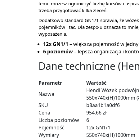
temu możesz ograniczyć liczbę kursów i uspraw
trzeba przygotować kilka zleceń.
Dodatkowo standard GN1/1 sprawia, że wózek
pojemników i tac. Dla zespołu oznacza to mni
wyposażenia.
12x GN1/1
– większa pojemność w jedny
6 poziomów
– lepsza organizacja i kont
Dane techniczne (Hen
Parametr
Wartość
Hendi Wózek podwójny 
Nazwa
550x740x(H)1000mm (
SKU
b8aa1b1a0df6
Cena
954.66 zł
Liczba poziomów
6
Pojemność
12x GN1/1
Wymiary
550x740x(H)1000mm