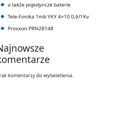
a także pojedyncze baterie
Tele-Fonika 1mb YKY 4×10 0,6/1Kv
Proxxon PRN28148
Najnowsze
komentarze
rak komentarzy do wyświetlenia.