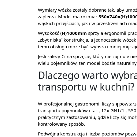
Wymiary wózka zostały dobrane tak, aby umo
zaplecza. Model ma rozmiar
550x740x(H)10
wąskich przejściach, jak i w przestrzeniach 
Wysokość
(H)1000mm
sprzyja ergonomii prac
„zbyt niska” konstrukcja, a jednocześnie wóze
temu obsługa może być szybsza i mniej męczą
Jeśli zależy Ci na sprzęcie, który nie zajmuje 
wielu pojemników, ten model będzie naturalny
Dlaczego warto wybr
transportu w kuchni?
W profesjonalnej gastronomii liczy się powta
transportu pojemników i tac , 12x GN1/1 , 5
praktycznym zastosowaniu, gdzie liczy się mo
kontrolowany sposób.
Podwójna konstrukcja i liczba poziomów pozwal