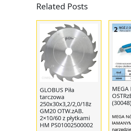
Related Posts
MEGA 
GLOBUS Piła
OSTRz
tarczowa
(30048
250x30x3,2/2,0/18z
GM20 OTW.zAB.
MEGA Nó
2×10/60 z płytkami
łAMANYM
HM PS01002500002
narzędzie