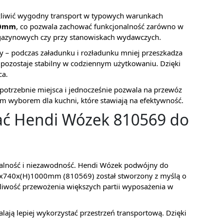
żliwić wygodny transport w typowych warunkach
00mm
, co pozwala zachować funkcjonalność zarówno w
magazynowych czy przy stanowiskach wydawczych.
y – podczas załadunku i rozładunku mniej przeszkadza
k pozostaje stabilny w codziennym użytkowaniu. Dzięki
ca.
niepotrzebnie miejsca i jednocześnie pozwala na przewóz
m wyborem dla kuchni, które stawiają na efektywność.
ać Hendi Wózek 810569 do
rzalność i niezawodność. Hendi Wózek podwójny do
50x740x(H)1000mm (810569) został stworzony z myślą o
żliwość przewożenia większych partii wyposażenia w
ają lepiej wykorzystać przestrzeń transportową. Dzięki