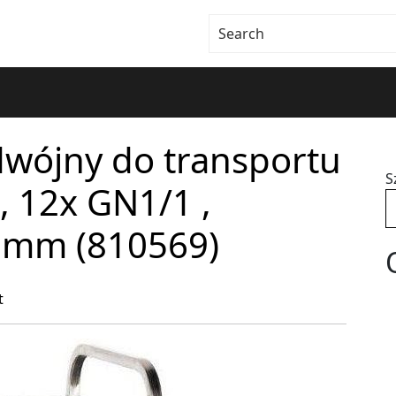
wójny do transportu
S
, 12x GN1/1 ,
0mm (810569)
t