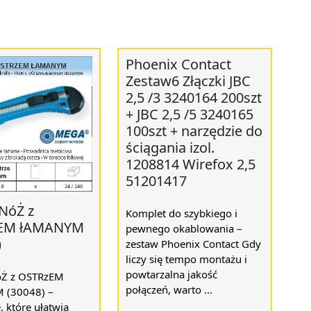
Phoenix Contact
Zestaw6 Złączki JBC
2,5 /3 3240164 200szt
+ JBC 2,5 /5 3240165
100szt + narzędzie do
ściągania izol.
1208814 Wirefox 2,5
51201417
NóŻ z
Komplet do szybkiego i
EM łAMANYM
pewnego okablowania –
)
zestaw Phoenix Contact Gdy
liczy się tempo montażu i
powtarzalna jakość
Ż z OSTRzEM
połączeń, warto ...
 (30048) –
, które ułatwia