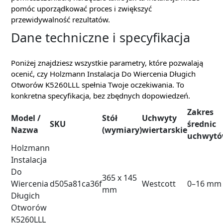
pomóc uporządkować proces i zwiększyć
przewidywalność rezultatów.
Dane techniczne i specyfikacja
Poniżej znajdziesz wszystkie parametry, które pozwalają
ocenić, czy Holzmann Instalacja Do Wiercenia Długich
Otworów K5260LLL spełnia Twoje oczekiwania. To
konkretna specyfikacja, bez zbędnych dopowiedzeń.
Zakres
Model /
Stół
Uchwyty
SKU
średnic
Nazwa
(wymiary)
wiertarskie
uchwyt
Holzmann
Instalacja
Do
365 x 145
Wiercenia
d505a81ca36f
Westcott
0–16 mm
mm
Długich
Otworów
K5260LLL