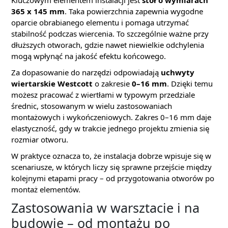
Kluczowym elementem instalacji jest
stół o wymiarach
365 x 145 mm
. Taka powierzchnia zapewnia wygodne
oparcie obrabianego elementu i pomaga utrzymać
stabilność podczas wiercenia. To szczególnie ważne przy
dłuższych otworach, gdzie nawet niewielkie odchylenia
mogą wpłynąć na jakość efektu końcowego.
Za dopasowanie do narzędzi odpowiadają
uchwyty
wiertarskie Westcott
o zakresie
0–16 mm
. Dzięki temu
możesz pracować z wiertłami w typowym przedziale
średnic, stosowanym w wielu zastosowaniach
montażowych i wykończeniowych. Zakres 0–16 mm daje
elastyczność, gdy w trakcie jednego projektu zmienia się
rozmiar otworu.
W praktyce oznacza to, że instalacja dobrze wpisuje się w
scenariusze, w których liczy się sprawne przejście między
kolejnymi etapami pracy – od przygotowania otworów po
montaż elementów.
Zastosowania w warsztacie i na
budowie – od montażu po