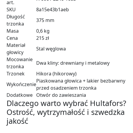
art.
SKU
8a15e43b1aeb
Długość
375 mm
trzonka
Masa
0,6 kg
Cena
215 zł
Materiał
Stal węglowa
głowicy
Mocowanie
Dwa kliny: drewniany i metalowy
trzonka
Trzonek
Hikora (hikorowy)
Piaskowana głowica + lakier bezbarwny
Wykończenie
przed osadzeniem trzonka
Dodatkowe
Otwór do zawieszania
Dlaczego warto wybrać Hultafors?
Ostrość, wytrzymałość i szwedzka
jakość