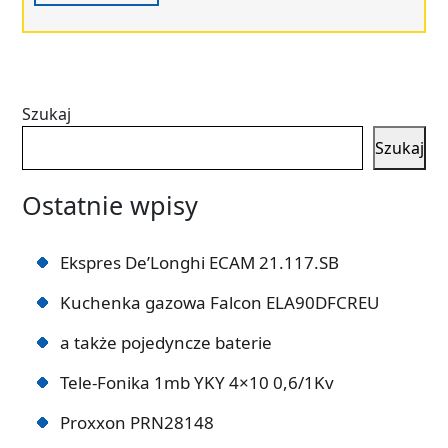
Szukaj
Szukaj
Ostatnie wpisy
Ekspres De’Longhi ECAM 21.117.SB
Kuchenka gazowa Falcon ELA90DFCREU
a także pojedyncze baterie
Tele-Fonika 1mb YKY 4×10 0,6/1Kv
Proxxon PRN28148