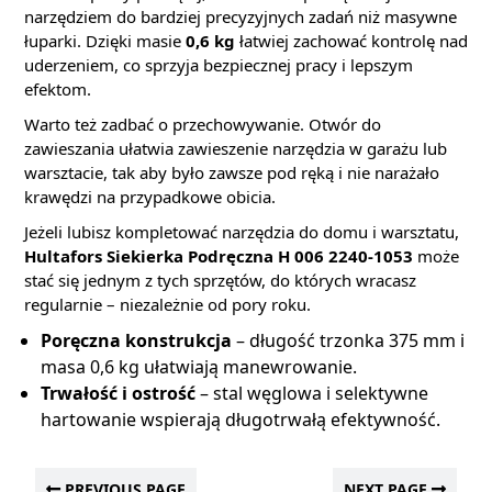
narzędziem do bardziej precyzyjnych zadań niż masywne
łuparki. Dzięki masie
0,6 kg
łatwiej zachować kontrolę nad
uderzeniem, co sprzyja bezpiecznej pracy i lepszym
efektom.
Warto też zadbać o przechowywanie. Otwór do
zawieszania ułatwia zawieszenie narzędzia w garażu lub
warsztacie, tak aby było zawsze pod ręką i nie narażało
krawędzi na przypadkowe obicia.
Jeżeli lubisz kompletować narzędzia do domu i warsztatu,
Hultafors Siekierka Podręczna H 006 2240-1053
może
stać się jednym z tych sprzętów, do których wracasz
regularnie – niezależnie od pory roku.
Poręczna konstrukcja
– długość trzonka 375 mm i
masa 0,6 kg ułatwiają manewrowanie.
Trwałość i ostrość
– stal węglowa i selektywne
hartowanie wspierają długotrwałą efektywność.
PREVIOUS PAGE
NEXT PAGE