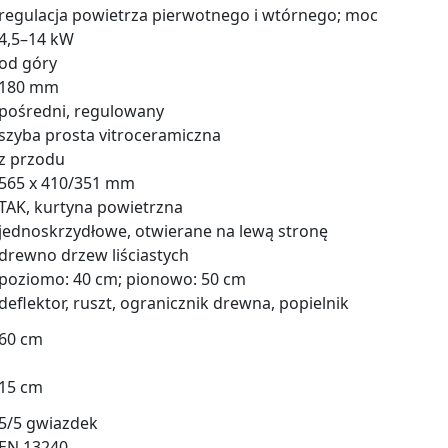
regulacja powietrza pierwotnego i wtórnego; moc
4,5–14 kW
od góry
180 mm
pośredni, regulowany
szyba prosta vitroceramiczna
z przodu
565 x 410/351 mm
TAK, kurtyna powietrzna
jednoskrzydłowe, otwierane na lewą stronę
drewno drzew liściastych
poziomo: 40 cm; pionowo: 50 cm
deflektor, ruszt, ogranicznik drewna, popielnik
60 cm
15 cm
5/5 gwiazdek
EN 13240