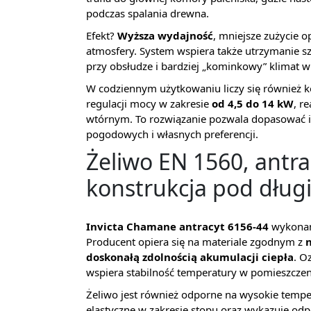
podczas spalania drewna.
Efekt?
Wyższa wydajność
, mniejsze zużycie o
atmosfery. System wspiera także utrzymanie sz
przy obsłudze i bardziej „kominkowy” klimat w 
W codziennym użytkowaniu liczy się również k
regulacji mocy w zakresie
od 4,5 do 14 kW
, r
wtórnym. To rozwiązanie pozwala dopasować 
pogodowych i własnych preferencji.
Żeliwo EN 1560, antr
konstrukcja pod dług
Invicta Chamane antracyt 6156-44
wykonan
Producent opiera się na materiale zgodnym z
doskonałą zdolnością akumulacji ciepła
. O
wspiera stabilność temperatury w pomieszczen
Żeliwo jest również odporne na wysokie tempe
elastyczne w zakresie stopu oraz wykazuje odp