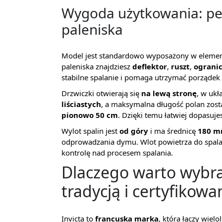
Wygoda użytkowania: pe
paleniska
Model jest standardowo wyposażony w element
paleniska znajdziesz
deflektor
,
ruszt
,
ograni
stabilne spalanie i pomaga utrzymać porządek
Drzwiczki otwierają się
na lewą stronę
, w uk
liściastych
, a maksymalna długość polan zos
pionowo 50 cm
. Dzięki temu łatwiej dopasu
Wylot spalin jest
od góry
i ma średnicę
180 
odprowadzania dymu. Wlot powietrza do spala
kontrolę nad procesem spalania.
Dlaczego warto wybra
tradycją i certyfikowa
Invicta to
francuska marka
, która łączy wie