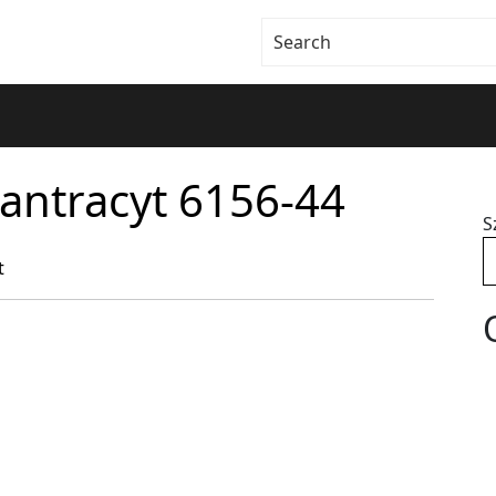
antracyt 6156-44
S
t