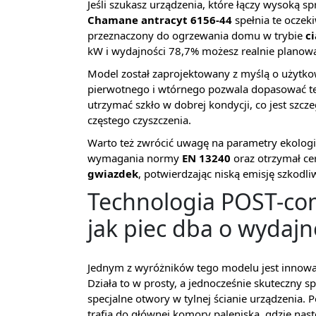
Jeśli szukasz urządzenia, które łączy wysoką s
Chamane antracyt 6156-44
spełnia te oczek
przeznaczony do ogrzewania domu w trybie
c
kW i wydajności 78,7% możesz realnie planować
Model został zaprojektowany z myślą o użytko
pierwotnego i wtórnego pozwala dopasować t
utrzymać szkło w dobrej kondycji, co jest szcz
częstego czyszczenia.
Warto też zwrócić uwagę na parametry ekologic
wymagania normy
EN 13240
oraz otrzymał ce
gwiazdek
, potwierdzając niską emisję szkodl
Technologia POST-com
jak piec dba o wydajn
Jednym z wyróżników tego modelu jest innow
Działa to w prosty, a jednocześnie skuteczny
specjalne otwory w tylnej ścianie urządzenia
trafia do głównej komory paleniska, gdzie na