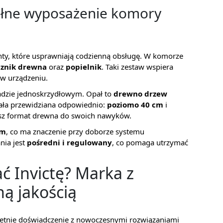
łne wyposażenie komory
y, które usprawniają codzienną obsługę. W komorze
cznik drewna
oraz
popielnik
. Taki zestaw wspiera
 w urządzeniu.
ładzie jednoskrzydłowym. Opał to
drewno drzew
tała przewidziana odpowiednio:
poziomo 40 cm
i
jesz format drewna do swoich nawyków.
mm
, co ma znaczenie przy doborze systemu
nia jest
pośredni i regulowany
, co pomaga utrzymać
ć Invictę? Marka z
ną jakością
loletnie doświadczenie z nowoczesnymi rozwiązaniami