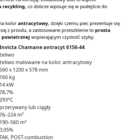
 recykling
, co dobrze wpisuje się w podejście do
na kolor
antracytowy
, dzięki czemu piec prezentuje się
 się z przodu, a zastosowane przeszklenie to
prosta
 powietrznej
wspierającym czystość szyby.
Invicta Chamane antracyt 6156-44
żeliwo
żeliwo malowane na kolor antracytowy
560 x 1200 x 578 mm
160 kg
14 kW
78,7%
293°C
przerywany lub ciągły
76–224 m²
190–560 m³
0,05%
TAK, POST-combustion