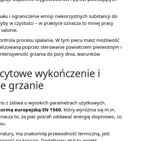
pału i ograniczenie emisji niekorzystnych substancji do
yby w czystości – w praktyce oznacza to mniej pracy
salonie.
ontrola procesu spalania. W tym piecu masz możliwość
ealizowaną poprzez sterowanie powietrzem pierwotnym i
intensywność grzania do pory dnia, warunków
acytowe wykończenie i
ie grzanie
o z żeliwa o wysokich parametrach użytkowych.
normą europejską EN 1560
, który wyróżnia się m.in.
znacza to, że piec potrafi oddawać energię stopniowo, co
iu.
ratury, ma znakomitą przewodność termiczną, jest
orność na korozję. Dodatkowy atut to aspekt