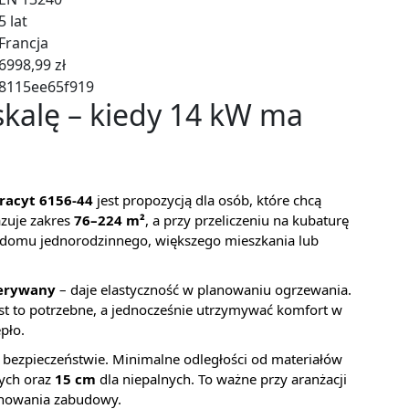
5 lat
Francja
6998,99 zł
8115ee65f919
kalę – kiedy 14 kW ma
racyt 6156-44
jest propozycją dla osób, które chcą
zuje zakres
76–224 m²
, a przy przeliczeniu na kubaturę
o domu jednorodzinnego, większego mieszkania lub
zerywany
– daje elastyczność w planowaniu ogrzewania.
est to potrzebne, a jednocześnie utrzymywać komfort w
pło.
bezpieczeństwie. Minimalne odległości od materiałów
ych oraz
15 cm
dla niepalnych. To ważne przy aranżacji
lanowania zabudowy.