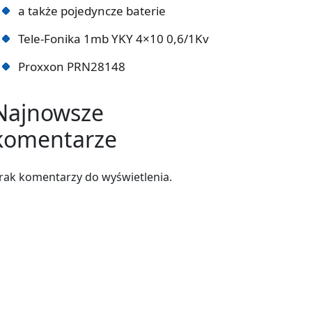
a także pojedyncze baterie
Tele-Fonika 1mb YKY 4×10 0,6/1Kv
Proxxon PRN28148
Najnowsze
komentarze
rak komentarzy do wyświetlenia.