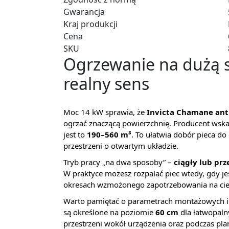
Gwarancja
Kraj produkcji
Cena
SKU
Ogrzewanie na dużą s
realny sens
Moc 14 kW sprawia, że
Invicta Chamane ant
ogrzać znaczącą powierzchnię. Producent wska
jest to
190–560 m³
. To ułatwia dobór pieca d
przestrzeni o otwartym układzie.
Tryb pracy „na dwa sposoby” –
ciągły lub pr
W praktyce możesz rozpalać piec wtedy, gdy j
okresach wzmożonego zapotrzebowania na cie
Warto pamiętać o parametrach montażowych i 
są określone na poziomie
60 cm
dla łatwopaln
przestrzeni wokół urządzenia oraz podczas p