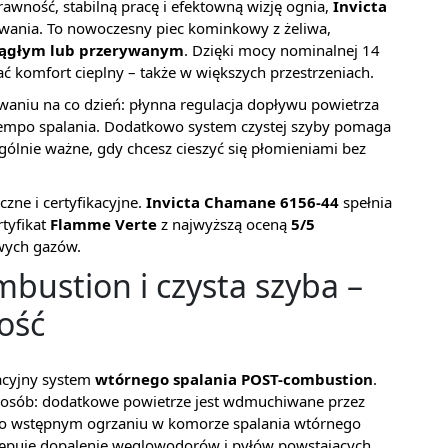
prawność, stabilną pracę i efektowną wizję ognia,
Invicta
iwania. To nowoczesny piec kominkowy z żeliwa,
iągłym lub przerywanym
. Dzięki mocy nominalnej 14
 komfort cieplny – także w większych przestrzeniach.
waniu na co dzień: płynna regulacja dopływu powietrza
empo spalania. Dodatkowo system czystej szyby pomaga
ególnie ważne, gdy chcesz cieszyć się płomieniami bez
zne i certyfikacyjne.
Invicta Chamane 6156-44
spełnia
rtyfikat
Flamme Verte
z najwyższą oceną
5/5
iwych gazów.
bustion i czysta szyba –
ość
acyjny system
wtórnego spalania POST-combustion
.
 sposób: dodatkowe powietrze jest wdmuchiwane przez
. Po wstępnym ogrzaniu w komorze spalania wtórnego
stępuje dopalenie węglowodorów i pyłów powstających