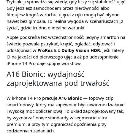
Tryb akcji sprawdza się wtedy, gdy liczy się stabilność ujęć.
Gdy jedziesz samochodem przez nierówności albo
filmujesz kogoś w ruchu, ujęcia z ręki mogą być płynne
nawet bez gimbala. To realna wygoda w scenariuszach „z
życia”, gdzie trudno o idealne warunki.
Apple podkreśla też wszechstronność: jedyny smartfon na
świecie pozwala pstrykać, kręcić, oglądać, edytować i
udostępniać w
ProRes
lub
Dolby Vision HDR
. Jeśli zależy
Ci na jakości od pierwszego ujęcia aż po udostępnienie,
iPhone 14 Pro daje spójny workflow.
A16 Bionic: wydajność
zaprojektowana pod trwałość
W iPhone 14 Pro pracuje
A16 Bionic
— topowy czip
smartfonowy, który ma zapewniać błyskawiczne działanie
i wysoką moc obliczeniową. To układ zaprojektowany tak,
by wyznaczać nowe standardy w segmencie ultra
premium, a przy tym ograniczać opóźnienia przy
codziennych zadaniach.