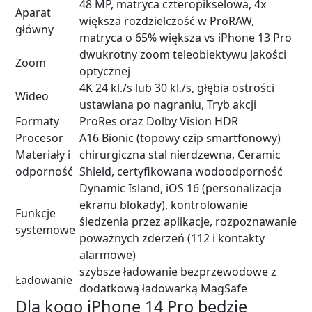
48 MP, matryca czteropikselowa, 4x
Aparat
większa rozdzielczość w ProRAW,
główny
matryca o 65% większa vs iPhone 13 Pro
dwukrotny zoom teleobiektywu jakości
Zoom
optycznej
4K 24 kl./s lub 30 kl./s, głębia ostrości
Wideo
ustawiana po nagraniu, Tryb akcji
Formaty
ProRes oraz Dolby Vision HDR
Procesor
A16 Bionic (topowy czip smartfonowy)
Materiały i
chirurgiczna stal nierdzewna, Ceramic
odporność
Shield, certyfikowana wodoodporność
Dynamic Island, iOS 16 (personalizacja
ekranu blokady), kontrolowanie
Funkcje
śledzenia przez aplikacje, rozpoznawanie
systemowe
poważnych zderzeń (112 i kontakty
alarmowe)
szybsze ładowanie bezprzewodowe z
Ładowanie
dodatkową ładowarką MagSafe
Dla kogo iPhone 14 Pro będzie