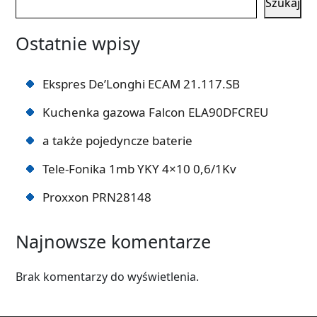
Szukaj
Ostatnie wpisy
Ekspres De’Longhi ECAM 21.117.SB
Kuchenka gazowa Falcon ELA90DFCREU
a także pojedyncze baterie
Tele-Fonika 1mb YKY 4×10 0,6/1Kv
Proxxon PRN28148
Najnowsze komentarze
Brak komentarzy do wyświetlenia.