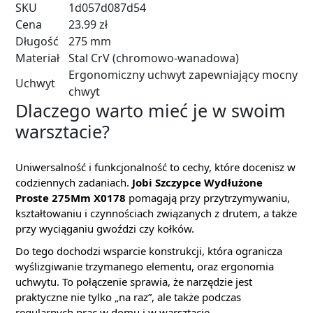
SKU
1d057d087d54
Cena
23.99 zł
Długość
275 mm
Materiał
Stal CrV (chromowo-wanadowa)
Ergonomiczny uchwyt zapewniający mocny
Uchwyt
chwyt
Dlaczego warto mieć je w swoim
warsztacie?
Uniwersalność i funkcjonalność to cechy, które docenisz w
codziennych zadaniach.
Jobi Szczypce Wydłużone
Proste 275Mm X0178
pomagają przy przytrzymywaniu,
kształtowaniu i czynnościach związanych z drutem, a także
przy wyciąganiu gwoździ czy kołków.
Do tego dochodzi wsparcie konstrukcji, która ogranicza
wyślizgiwanie trzymanego elementu, oraz ergonomia
uchwytu. To połączenie sprawia, że narzędzie jest
praktyczne nie tylko „na raz”, ale także podczas
regularnych prac w domu i w warsztacie.