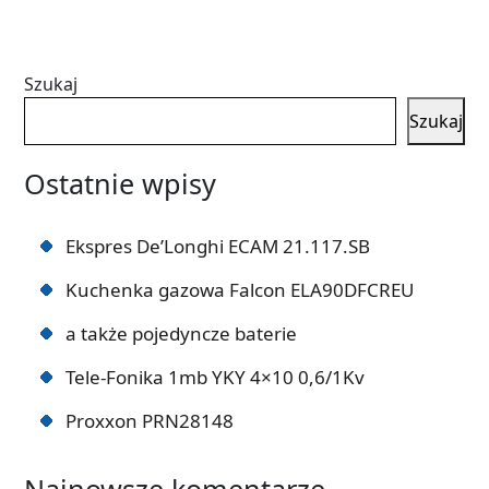
Szukaj
Szukaj
Ostatnie wpisy
Ekspres De’Longhi ECAM 21.117.SB
Kuchenka gazowa Falcon ELA90DFCREU
a także pojedyncze baterie
Tele-Fonika 1mb YKY 4×10 0,6/1Kv
Proxxon PRN28148
Najnowsze komentarze