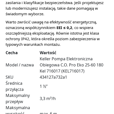
zasilania i klasyfikacje bezpieczeństwa. Jeśli projektujesz
lub modernizujesz instalację, takie dane pomagają w
świadomym wyborze.
Warto zwrócić uwagę na efektywność energetyczną,
oznaczoną współczynnikiem
EEI ≤ 0,2
, co wspiera
oszczędniejszą eksploatację. Równie istotna jest klasa
ochrony IP42, która określa poziom zabezpieczenia w
typowych warunkach montażu.
Cecha
Wartość
Keller Pompa Elektroniczna
Model / nazwa
Obiegowa C.O. Pro Eko 25-60 180
Kel 716017 (KEL716017)
SKU
434127a732a1
Średnica
1 ½”
przyłącza
Maksymalny
3,3 m³/h
przepływ
Maksymalna
wysokość
max. 6 m