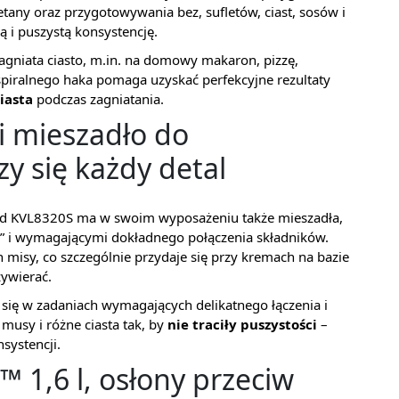
etany oraz przygotowywania bez, sufletów, ciast, sosów i
 i puszystą konsystencję.
zagniata ciasto, m.in. na domowy makaron, pizzę,
 spiralnego haka pomaga uzyskać perfekcyjne rezultaty
iasta
podczas zagniatania.
i mieszadło do
zy się każdy detal
d KVL8320S ma w swoim wyposażeniu także mieszadła,
i” i wymagającymi dokładnego połączenia składników.
an misy, co szczególnie przydaje się przy kremach na bazie
zywierać.
się w zadaniach wymagających delikatnego łączenia i
musy i różne ciasta tak, by
nie traciły puszystości
–
nsystencji.
 1,6 l, osłony przeciw