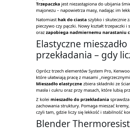
Trzepaczka
jest niezastąpiona do ubijania śmi
majonezu – napowietrza masy, nadając im lekką
Natomiast
hak do ciasta
szybko i skutecznie 
pieczywo czy pączki. Nowy kształt trzepaczki i
oraz
zapobiega nadmiernemu narastaniu c
Elastyczne mieszadło 
przekładania – gdy lic
Oprócz trzech elementów System Pro, Kenwoo
które ułatwiają pracę z masami „niegrzecznym
Mieszadło elastyczne
zbiera składniki ze ści
masła i cukru oraz przy masach, które lubią pr
Z kolei
mieszadło do przekładania
sprawdza 
zachowania struktury. Pomaga mieszać kremy, 
czyli tam, gdzie liczy się lekkość i stabilność ko
Blender Thermoresist™