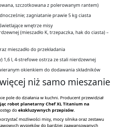
rowana, szczotkowana z polerowanym rantem)
ednocześnie; zagniatanie prawie 5 kg ciasta
oświetlające wnętrze misy
erdzewnej (mieszadło K, trzepaczka, hak do ciasta) –
raz mieszadło do przekładania
 1,6 l, 4-strefowe ostrza ze stali nierdzewnej
 otwieranym okienkiem do dodawania składników
– więcej niż samo mieszanie
ie pole do działania w kuchni. Producent przewidział
ując robot planetarny Chef XL Titanium na
dostęp do
ekskluzywnych przepisów
.
wykorzystać możliwości misy, mocy silnika oraz zestawu
odstawowych wypieków do bardziej zaawansowanych