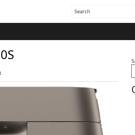
20S
S
t