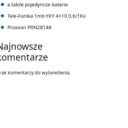
a także pojedyncze baterie
Tele-Fonika 1mb YKY 4×10 0,6/1Kv
Proxxon PRN28148
Najnowsze
komentarze
rak komentarzy do wyświetlenia.