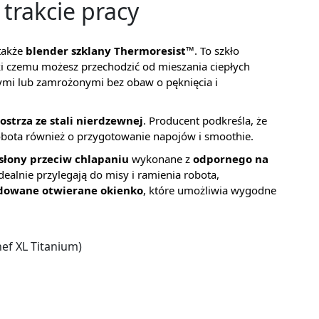
trakcie pracy
także
blender szklany Thermoresist™
. To szkło
ki czemu możesz przechodzić od mieszania ciepłych
ymi lub zamrożonymi bez obaw o pęknięcia i
ostrza ze stali nierdzewnej
. Producent podkreśla, że
robota również o przygotowanie napojów i smoothie.
słony przeciw chlapaniu
wykonane z
odpornego na
idealnie przylegają do misy i ramienia robota,
owane otwierane okienko
, które umożliwia wygodne
f XL Titanium)