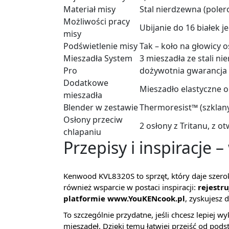
Materiał misy
Stal nierdzewna (pole
Możliwości pracy
Ubijanie do 16 białek j
misy
Podświetlenie misy
Tak – koło na głowicy 
Mieszadła System
3 mieszadła ze stali ni
Pro
dożywotnia gwarancja
Dodatkowe
Mieszadło elastyczne o
mieszadła
Blender w zestawie
Thermoresist™ (szklany)
Osłony przeciw
2 osłony z Tritanu, z
chlapaniu
Przepisy i inspiracje 
Kenwood KVL8320S to sprzęt, który daje szerok
również wsparcie w postaci inspiracji:
rejestr
platformie www.YouKENcook.pl
, zyskujesz 
To szczególnie przydatne, jeśli chcesz lepiej 
mieszadeł. Dzięki temu łatwiej przejść od p