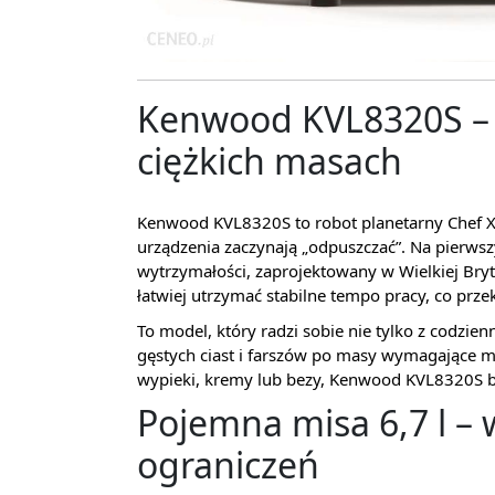
Kenwood KVL8320S – m
ciężkich masach
Kenwood KVL8320S to robot planetarny Chef X
urządzenia zaczynają „odpuszczać”. Na pierws
wytrzymałości, zaprojektowany w Wielkiej Bryt
łatwiej utrzymać stabilne tempo pracy, co prze
To model, który radzi sobie nie tylko z codzi
gęstych ciast i farszów po masy wymagające m
wypieki, kremy lub bezy, Kenwood KVL8320S 
Pojemna misa 6,7 l – 
ograniczeń