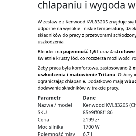
chlapaniu i wygoda w 
W zestawie z Kenwood KVL8320S znajduje się 
odporne na wysokie i niskie temperatury, dzię
składników do pracy z przetworami schłodzon
uszkodzenia.
Blender ma
pojemność 1,6 l
oraz
4-strefowe 
świetnie kruszy lód, co rozszerza możliwości 
Żeby praca była komfortowa, zastosowano
2 o
uszkodzenia i matowienie Tritanu
. Osłony 
ograniczając chlapanie. Dodatkowo mają
wbud
dodawanie składników w trakcie pracy.
Parametr
Dane
Nazwa / model
Kenwood KVL8320S (Che
SKU
85e9ff08f186
Cena
2199 zł
Moc silnika
1700 W
Pojemność misy
6,7 l