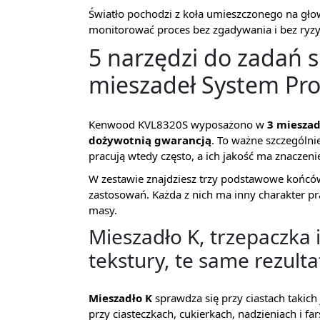
Światło pochodzi z koła umieszczonego na głowi
monitorować proces bez zgadywania i bez ryzy
5 narzędzi do zadań 
mieszadeł System Pr
Kenwood KVL8320S wyposażono w
3 mieszad
dożywotnią gwarancją
. To ważne szczególni
pracują wtedy często, a ich jakość ma znaczenie 
W zestawie znajdziesz trzy podstawowe końców
zastosowań. Każda z nich ma inny charakter pr
masy.
Mieszadło K, trzepaczka i
tekstury, te same rezulta
Mieszadło K
sprawdza się przy ciastach takic
przy ciasteczkach, cukierkach, nadzieniach i f