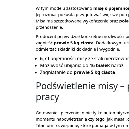
W tym modelu zastosowano
misę o pojemnośc
Jej rozmiar pozwala przygotować większe porcje,
Misa ma szczotkowane wykończenie oraz
pole
przenoszenie.
Producent przewidział konkretne możliwości p
zagnieść
prawie 5 kg ciasta
. Dodatkowym uła
odmierzać składniki dokładnie i wygodnie.
6,7 l
pojemności misy ze stali nierdzewne
Możliwość ubijania do
16 białek
naraz
Zagniatanie do
prawie 5 kg ciasta
Podświetlenie misy –
pracy
Gotowanie i pieczenie to nie tylko automatyczn
momentu napowietrzenia czy tego, jak masa „
Titanium rozwiązanie, które pomaga w tym na 