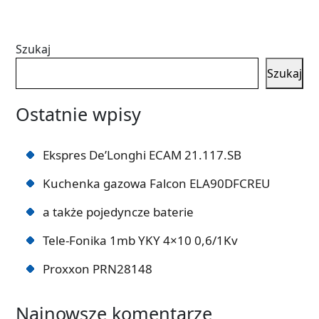
Szukaj
Szukaj
Ostatnie wpisy
Ekspres De’Longhi ECAM 21.117.SB
Kuchenka gazowa Falcon ELA90DFCREU
a także pojedyncze baterie
Tele-Fonika 1mb YKY 4×10 0,6/1Kv
Proxxon PRN28148
Najnowsze komentarze