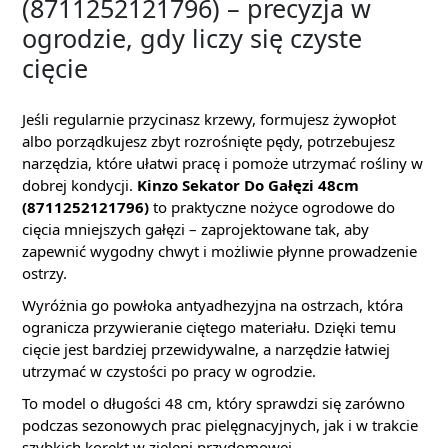
(8711252121796) – precyzja w
ogrodzie, gdy liczy się czyste
cięcie
Jeśli regularnie przycinasz krzewy, formujesz żywopłot
albo porządkujesz zbyt rozrośnięte pędy, potrzebujesz
narzędzia, które ułatwi pracę i pomoże utrzymać rośliny w
dobrej kondycji.
Kinzo Sekator Do Gałęzi 48cm
(8711252121796)
to praktyczne nożyce ogrodowe do
cięcia mniejszych gałęzi – zaprojektowane tak, aby
zapewnić wygodny chwyt i możliwie płynne prowadzenie
ostrzy.
Wyróżnia go powłoka antyadhezyjna na ostrzach, która
ogranicza przywieranie ciętego materiału. Dzięki temu
cięcie jest bardziej przewidywalne, a narzędzie łatwiej
utrzymać w czystości po pracy w ogrodzie.
To model o długości 48 cm, który sprawdzi się zarówno
podczas sezonowych prac pielęgnacyjnych, jak i w trakcie
szybkich korekt w zieleni przydomowej.