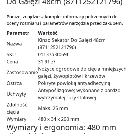
Do Gałęzi 48cm (8711252121796)
Poniżej znajdziesz komplet informacji potrzebnych do
oceny rozmiaru i parametrów narzędzia przed zakupem.
Parametr
Wartość
Kinzo Sekator Do Gałęzi 48cm
Nazwa
(8711252121796)
SKU
01137a3f069f
Cena
31.91 zł
Nożyce ogrodowe do cięcia mniejszych
Zastosowanie
gałęzi, żywopłotów i krzewów
Ostrza
Pokryte powłoką antyadhezyjną
Antypoślizgowe; wykonane z bardzo
Uchwyty
wytrzymałej rury stalowej
Zdolność
Maks. 25 mm
cięcia
Wymiary
480 x 34 x 200 mm
Wymiary i ergonomia: 480 mm