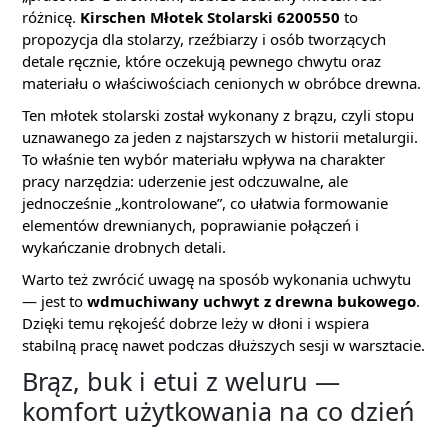
różnicę.
Kirschen Młotek Stolarski 6200550
to
propozycja dla stolarzy, rzeźbiarzy i osób tworzących
detale ręcznie, które oczekują pewnego chwytu oraz
materiału o właściwościach cenionych w obróbce drewna.
Ten młotek stolarski został wykonany z brązu, czyli stopu
uznawanego za jeden z najstarszych w historii metalurgii.
To właśnie ten wybór materiału wpływa na charakter
pracy narzędzia: uderzenie jest odczuwalne, ale
jednocześnie „kontrolowane”, co ułatwia formowanie
elementów drewnianych, poprawianie połączeń i
wykańczanie drobnych detali.
Warto też zwrócić uwagę na sposób wykonania uchwytu
— jest to
wdmuchiwany uchwyt z drewna bukowego
.
Dzięki temu rękojeść dobrze leży w dłoni i wspiera
stabilną pracę nawet podczas dłuższych sesji w warsztacie.
Brąz, buk i etui z weluru —
komfort użytkowania na co dzień