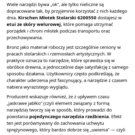
Wiele narzędzi bywa „ok”, ale tylko nieliczne są
dopracowane tak, by przyjemnie korzystać z nich każdego
dnia.
Kirschen Młotek Stolarski 6200550
dostajesz w
etui ze skóry welurowej
, które pomaga utrzymać
porządek i chroni młotek podczas transportu oraz
przechowywania.
Bronz jako materiał roboczy jest szczególnie ceniony w
pracach stolarskich i rzemiosłach artystycznych. W
praktyce oznacza to narzędzie, które sprawdza się w
obróbce drewna, a jednocześnie daje satysfakcję z samego
sposobu działania. Użytkownicy często podkreślają, że
charakter uderzenia jest fascynujący, a narzędzie z czasem
nabiera wyrazistego wyglądu.
Producent wskazuje również, że z upływem czasu
„jaskrawe jabłko” (czyli element związany z formą
narzędzia) tworzy się w sposób, który prowadzi do
powstania
pojedynczego narzędzia rzeźbienia
. Efekt
ten jest porównywany do zachowania uchwytu
sprężynowego, który bardzo dobrze się „uwienia” — czyli