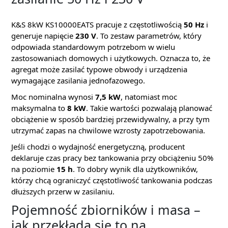
K&S 8kW KS10000EATS pracuje z częstotliwością
50 Hz
i
generuje napięcie
230 V
. To zestaw parametrów, który
odpowiada standardowym potrzebom w wielu
zastosowaniach domowych i użytkowych. Oznacza to, że
agregat może zasilać typowe obwody i urządzenia
wymagające zasilania jednofazowego.
Moc nominalna wynosi
7,5 kW
, natomiast moc
maksymalna to
8 kW
. Takie wartości pozwalają planować
obciążenie w sposób bardziej przewidywalny, a przy tym
utrzymać zapas na chwilowe wzrosty zapotrzebowania.
Jeśli chodzi o wydajność energetyczną, producent
deklaruje czas pracy bez tankowania przy obciążeniu 50%
na poziomie
15 h
. To dobry wynik dla użytkowników,
którzy chcą ograniczyć częstotliwość tankowania podczas
dłuższych przerw w zasilaniu.
Pojemność zbiorników i masa –
jak przekłada się to na