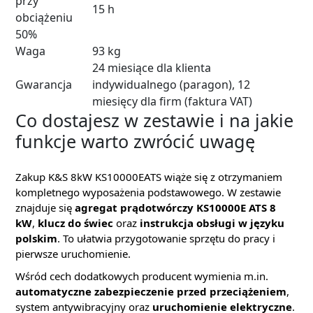
przy
15 h
obciążeniu
50%
Waga
93 kg
24 miesiące dla klienta
Gwarancja
indywidualnego (paragon), 12
miesięcy dla firm (faktura VAT)
Co dostajesz w zestawie i na jakie
funkcje warto zwrócić uwagę
Zakup K&S 8kW KS10000EATS wiąże się z otrzymaniem
kompletnego wyposażenia podstawowego. W zestawie
znajduje się
agregat prądotwórczy KS10000E ATS 8
kW
,
klucz do świec
oraz
instrukcja obsługi w języku
polskim
. To ułatwia przygotowanie sprzętu do pracy i
pierwsze uruchomienie.
Wśród cech dodatkowych producent wymienia m.in.
automatyczne zabezpieczenie przed przeciążeniem
,
system antywibracyjny oraz
uruchomienie elektryczne
.