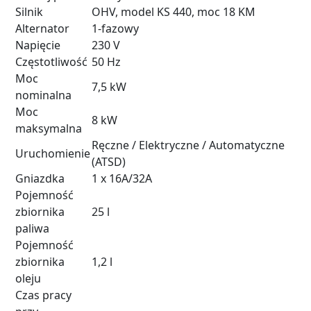
Silnik
OHV, model KS 440, moc 18 KM
Alternator
1-fazowy
Napięcie
230 V
Częstotliwość
50 Hz
Moc
7,5 kW
nominalna
Moc
8 kW
maksymalna
Ręczne / Elektryczne / Automatyczne
Uruchomienie
(ATSD)
Gniazdka
1 x 16A/32A
Pojemność
zbiornika
25 l
paliwa
Pojemność
zbiornika
1,2 l
oleju
Czas pracy