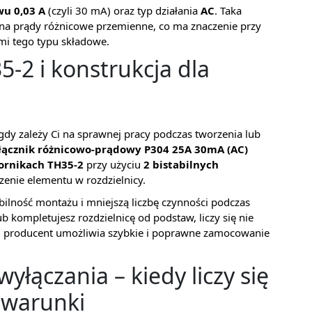
wu 0,03 A
(czyli 30 mA) oraz typ działania
AC
. Taka
e na prądy różnicowe przemienne, co ma znaczenie przy
i tego typu składowe.
-2 i konstrukcja dla
dy zależy Ci na sprawnej pracy podczas tworzenia lub
ącznik różnicowo-prądowy P304 25A 30mA (AC)
ornikach TH35-2
przy użyciu
2 bistabilnych
zenie elementu w rozdzielnicy.
abilność montażu i mniejszą liczbę czynności podczas
 lub kompletujesz rozdzielnicę od podstaw, liczy się nie
aki producent umożliwia szybkie i poprawne zamocowanie
wyłączania – kiedy liczy się
 warunki