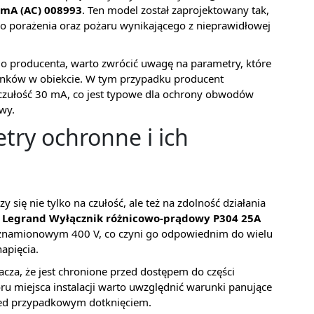
0mA (AC) 008993
. Ten model został zaprojektowany tak,
o porażenia oraz pożaru wynikającego z nieprawidłowej
go producenta, warto zwrócić uwagę na parametry, które
unków w obiekcie. W tym przypadku producent
 czułość 30 mA, co jest typowe dla ochrony obwodów
wy.
try ochronne i ich
się nie tylko na czułość, ale też na zdolność działania
.
Legrand Wyłącznik różnicowo-prądowy P304 25A
u znamionowym 400 V, co czyni go odpowiednim do wielu
apięcia.
nacza, że jest chronione przed dostępem do części
u miejsca instalacji warto uwzględnić warunki panujące
rzed przypadkowym dotknięciem.