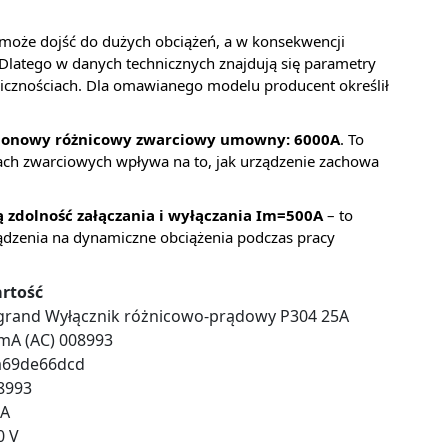
h może dojść do dużych obciążeń, a w konsekwencji
Dlatego w danych technicznych znajdują się parametry
licznościach. Dla omawianego modelu producent określił
ionowy różnicowy zwarciowy umowny: 6000A
. To
ch zwarciowych wpływa na to, jak urządzenie zachowa
zdolność załączania i wyłączania Im=500A
– to
ądzenia na dynamiczne obciążenia podczas pracy
rtość
grand Wyłącznik różnicowo-prądowy P304 25A
mA (AC) 008993
a69de66dcd
8993
 A
0 V