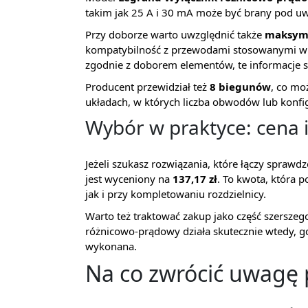
takim jak 25 A i 30 mA może być brany pod uwa
Przy doborze warto uwzględnić także
maksyma
kompatybilność z przewodami stosowanymi w d
zgodnie z doborem elementów, te informacje są
Producent przewidział też
8 biegunów
, co mo
układach, w których liczba obwodów lub konfi
Wybór w praktyce: cena 
Jeżeli szukasz rozwiązania, które łączy spra
jest wyceniony na
137,17 zł
. To kwota, która 
jak i przy kompletowaniu rozdzielnicy.
Warto też traktować zakup jako część szerszeg
różnicowo-prądowy działa skutecznie wtedy, gdy
wykonana.
Na co zwrócić uwagę