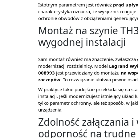
Istotnym parametrem jest również
prąd upły
charakterystyka oznacza, że wyłącznik reaguj
ochronie obwodów z obciążeniami generującym
Montaż na szynie TH35
wygodnej instalacji
Sam montaż również ma znaczenie, zwłaszcza g
modernizacji rozdzielnicy. Model
Legrand Wył
008993
jest przewidziany do montażu
na wsp
zaczepów
. To rozwiązanie ułatwia pewne osad
W praktyce takie podejście przekłada się na st
instalacji. Jeśli modernizujesz istniejący układ
tylko parametr ochronny, ale też sposób, w j
urządzenia.
Zdolność załączania i 
odporność na trudne