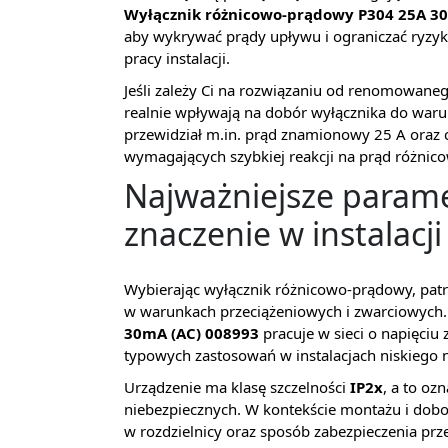
Wyłącznik różnicowo-prądowy P304 25A 3
aby wykrywać prądy upływu i ograniczać ryzyk
pracy instalacji.
Jeśli zależy Ci na rozwiązaniu od renomowane
realnie wpływają na dobór wyłącznika do war
przewidział m.in. prąd znamionowy 25 A oraz
wymagających szybkiej reakcji na prąd różnico
Najważniejsze parame
znaczenie w instalacji
Wybierając wyłącznik różnicowo-prądowy, patrzy 
w warunkach przeciążeniowych i zwarciowych
30mA (AC) 008993
pracuje w sieci o napięci
typowych zastosowań w instalacjach niskiego n
Urządzenie ma klasę szczelności
IP2x
, a to oz
niebezpiecznych. W kontekście montażu i dobor
w rozdzielnicy oraz sposób zabezpieczenia p