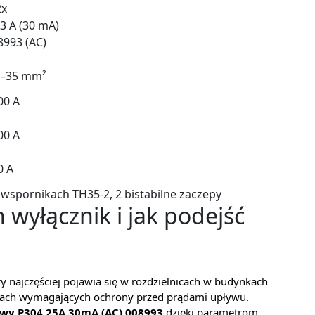
2x
03 A (30 mA)
8993 (AC)
5–35 mm²
00 A
00 A
0 A
 wspornikach TH35-2, 2 bistabilne zaczepy
 wyłącznik i jak podejść
 najczęściej pojawia się w rozdzielnicach w budynkach
acjach wymagających ochrony przed prądami upływu.
wy P304 25A 30mA (AC) 008993
dzięki parametrom