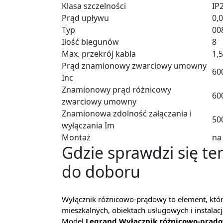
Klasa szczelności
IP
Prąd upływu
0,
Typ
00
Ilość biegunów
8
Max. przekrój kabla
1,
Prąd znamionowy zwarciowy umowny
60
Inc
Znamionowy prąd różnicowy
60
zwarciowy umowny
Znamionowa zdolność załączania i
50
wyłączania Im
Montaż
na
Gdzie sprawdzi się ten
do doboru
Wyłącznik różnicowo-prądowy to element, który
mieszkalnych, obiektach usługowych i instal
Model
Legrand Wyłącznik różnicowo-prądo