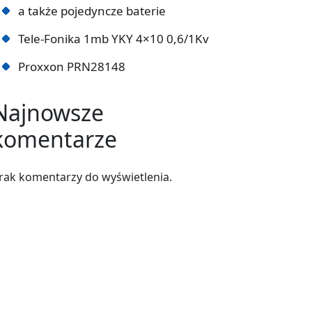
a także pojedyncze baterie
Tele-Fonika 1mb YKY 4×10 0,6/1Kv
Proxxon PRN28148
Najnowsze
komentarze
rak komentarzy do wyświetlenia.