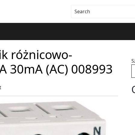
k różnicowo-
S
A 30mA (AC) 008993
t