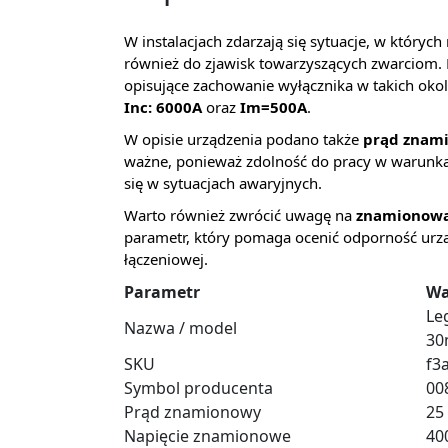
W instalacjach zdarzają się sytuacje, w któryc
również do zjawisk towarzyszących zwarciom. 
opisujące zachowanie wyłącznika w takich oko
Inc: 6000A
oraz
Im=500A
.
W opisie urządzenia podano także
prąd znam
ważne, ponieważ zdolność do pracy w warunka
się w sytuacjach awaryjnych.
Warto również zwrócić uwagę na
znamionową 
parametr, który pomaga ocenić odporność urz
łączeniowej.
Parametr
Wa
Le
Nazwa / model
30
SKU
f3
Symbol producenta
00
Prąd znamionowy
25
Napięcie znamionowe
40