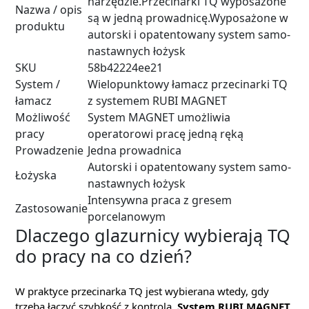
narzędzie.Przecinarki TQ wyposażone
Nazwa / opis
są w jedną prowadnicę.Wyposażone w
produktu
autorski i opatentowany system samo-
nastawnych łożysk
SKU
58b42224ee21
System /
Wielopunktowy łamacz przecinarki TQ
łamacz
z systemem RUBI MAGNET
Możliwość
System MAGNET umożliwia
pracy
operatorowi pracę jedną ręką
Prowadzenie
Jedna prowadnica
Autorski i opatentowany system samo-
Łożyska
nastawnych łożysk
Intensywna praca z gresem
Zastosowanie
porcelanowym
Dlaczego glazurnicy wybierają TQ
do pracy na co dzień?
W praktyce przecinarka TQ jest wybierana wtedy, gdy
trzeba łączyć szybkość z kontrolą.
System RUBI MAGNET