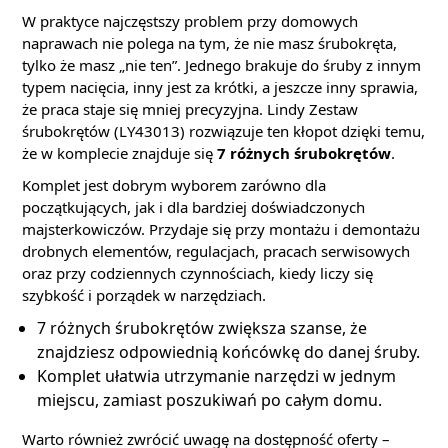
W praktyce najczęstszy problem przy domowych
naprawach nie polega na tym, że nie masz śrubokręta,
tylko że masz „nie ten”. Jednego brakuje do śruby z innym
typem nacięcia, inny jest za krótki, a jeszcze inny sprawia,
że praca staje się mniej precyzyjna. Lindy Zestaw
śrubokrętów (LY43013) rozwiązuje ten kłopot dzięki temu,
że w komplecie znajduje się
7 różnych śrubokrętów
.
Komplet jest dobrym wyborem zarówno dla
początkujących, jak i dla bardziej doświadczonych
majsterkowiczów. Przydaje się przy montażu i demontażu
drobnych elementów, regulacjach, pracach serwisowych
oraz przy codziennych czynnościach, kiedy liczy się
szybkość i porządek w narzędziach.
7 różnych śrubokrętów zwiększa szanse, że
znajdziesz odpowiednią końcówkę do danej śruby.
Komplet ułatwia utrzymanie narzędzi w jednym
miejscu, zamiast poszukiwań po całym domu.
Warto również zwrócić uwagę na dostępność oferty –