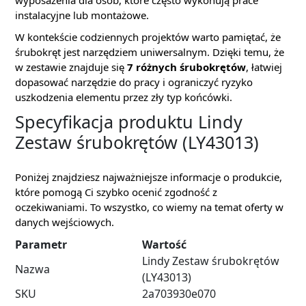
wyposażenia dla osób, które często wykonują prace
instalacyjne lub montażowe.
W kontekście codziennych projektów warto pamiętać, że
śrubokręt jest narzędziem uniwersalnym. Dzięki temu, że
w zestawie znajduje się
7 różnych śrubokrętów
, łatwiej
dopasować narzędzie do pracy i ograniczyć ryzyko
uszkodzenia elementu przez zły typ końcówki.
Specyfikacja produktu Lindy
Zestaw śrubokrętów (LY43013)
Poniżej znajdziesz najważniejsze informacje o produkcie,
które pomogą Ci szybko ocenić zgodność z
oczekiwaniami. To wszystko, co wiemy na temat oferty w
danych wejściowych.
Parametr
Wartość
Lindy Zestaw śrubokrętów
Nazwa
(LY43013)
SKU
2a703930e070