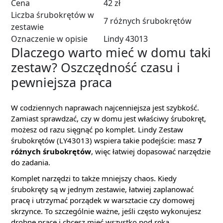
Cena
42 zł
Liczba śrubokrętów w
7 różnych śrubokrętów
zestawie
Oznaczenie w opisie
Lindy 43013
Dlaczego warto mieć w domu taki
zestaw? Oszczędność czasu i
pewniejsza praca
W codziennych naprawach najcenniejsza jest szybkość.
Zamiast sprawdzać, czy w domu jest właściwy śrubokręt,
możesz od razu sięgnąć po komplet. Lindy Zestaw
śrubokrętów (LY43013) wspiera takie podejście: masz
7
różnych śrubokrętów
, więc łatwiej dopasować narzędzie
do zadania.
Komplet narzędzi to także mniejszy chaos. Kiedy
śrubokręty są w jednym zestawie, łatwiej zaplanować
pracę i utrzymać porządek w warsztacie czy domowej
skrzynce. To szczególnie ważne, jeśli często wykonujesz
drobne prace i chcesz mieć wszystko pod ręką.