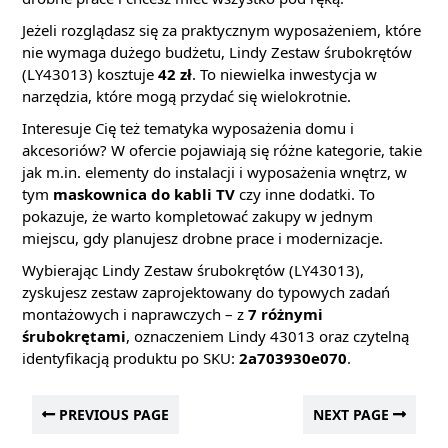
Jeżeli rozglądasz się za praktycznym wyposażeniem, które
nie wymaga dużego budżetu, Lindy Zestaw śrubokrętów
(LY43013) kosztuje
42 zł
. To niewielka inwestycja w
narzędzia, które mogą przydać się wielokrotnie.
Interesuje Cię też tematyka wyposażenia domu i
akcesoriów? W ofercie pojawiają się różne kategorie, takie
jak m.in. elementy do instalacji i wyposażenia wnętrz, w
tym
maskownica do kabli TV
czy inne dodatki. To
pokazuje, że warto kompletować zakupy w jednym
miejscu, gdy planujesz drobne prace i modernizacje.
Wybierając Lindy Zestaw śrubokrętów (LY43013),
zyskujesz zestaw zaprojektowany do typowych zadań
montażowych i naprawczych – z
7 różnymi
śrubokrętami
, oznaczeniem Lindy 43013 oraz czytelną
identyfikacją produktu po SKU:
2a703930e070
.
PREVIOUS PAGE
NEXT PAGE