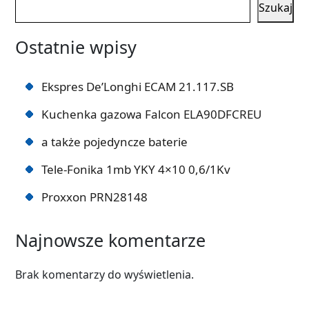
Szukaj
Ostatnie wpisy
Ekspres De’Longhi ECAM 21.117.SB
Kuchenka gazowa Falcon ELA90DFCREU
a także pojedyncze baterie
Tele-Fonika 1mb YKY 4×10 0,6/1Kv
Proxxon PRN28148
Najnowsze komentarze
Brak komentarzy do wyświetlenia.