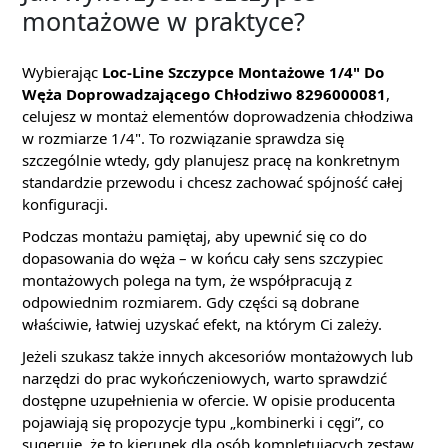
montażowe w praktyce?
Wybierając
Loc-Line Szczypce Montażowe 1/4" Do
Węża Doprowadzającego Chłodziwo 8296000081
,
celujesz w montaż elementów doprowadzenia chłodziwa
w rozmiarze 1/4". To rozwiązanie sprawdza się
szczególnie wtedy, gdy planujesz pracę na konkretnym
standardzie przewodu i chcesz zachować spójność całej
konfiguracji.
Podczas montażu pamiętaj, aby upewnić się co do
dopasowania do węża – w końcu cały sens szczypiec
montażowych polega na tym, że współpracują z
odpowiednim rozmiarem. Gdy części są dobrane
właściwie, łatwiej uzyskać efekt, na którym Ci zależy.
Jeżeli szukasz także innych akcesoriów montażowych lub
narzędzi do prac wykończeniowych, warto sprawdzić
dostępne uzupełnienia w ofercie. W opisie producenta
pojawiają się propozycje typu „kombinerki i cęgi”, co
sugeruje, że to kierunek dla osób kompletujących zestaw