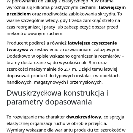
W porównaniu do żaluzji z elastycznego PCW brama
wyróżnia się kilkoma praktycznymi cechami:
łatwiejszym
przejściem
oraz możliwością zablokowania skrzydła. To
ważne szczególnie wtedy, gdy trzeba zamknąć strefę na
czas reorganizacji pracy lub zabezpieczyć obszar przed
niekontrolowanym ruchem.
Producent podkreśla również
łatwiejsze czyszczenie
tworzywa
w zestawieniu z rozwiązaniami żaluzjowymi.
Dodatkowo w opisie wskazano ograniczenia rozmiarów –
bramy dostarczane są do wysokości ok. 3 m oraz
szerokości maksymalnie do 2,7 m. Dzięki temu łatwiej
dopasować produkt do typowych instalacji w obiektach
handlowych, magazynowych i przemysłowych.
Dwuskrzydłowa konstrukcja i
parametry dopasowania
To rozwiązanie ma charakter
dwuskrzydłowy
, co sprzyja
elastycznej organizacji ruchu w obrębie przejścia.
Wymiary wskazane dla wariantu produktu to: szerokość w