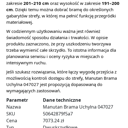
zakresie
201–210 cm
oraz wysokość w zakresie
191–200
cm
. Dzięki temu można dobrać bramę do określonych
gabarytów strefy, w której ma pełnić funkcję przegródki
materiałowej.
W codziennym użytkowaniu ważna jest również
świadomość sposobu działania i trwałości. W opisie
produktu zaznaczono, że przy uszkodzeniu tworzywa
trzeba wymienić całe skrzydło. To istotna informacja dla
planowania serwisu i oceny ryzyka w miejscach o
intensywnym ruchu.
Jeśli szukasz rozwiązania, które łączy wygodę przejścia z
możliwością kontroli dostępu do strefy, Manutan Brama
Uchylna 047027 jest propozycją dopasowaną do
wymagających zastosowań.
Parametr
Dane techniczne
Nazwa
Manutan Brama Uchylna 047027
SKU
50642879f5a7
Cena
7073.24 zł
Typ
Dwuskrzydłowe