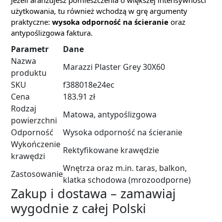
Jeżeli aranżujesz pomieszczenia o większej intensywności
użytkowania, tu również wchodzą w grę argumenty
praktyczne:
wysoka odporność na ścieranie
oraz
antypoślizgowa faktura.
Parametr
Dane
Nazwa
Marazzi Plaster Grey 30X60
produktu
SKU
f388018e24ec
Cena
183.91 zł
Rodzaj
Matowa, antypoślizgowa
powierzchni
Odporność
Wysoka odporność na ścieranie
Wykończenie
Rektyfikowane krawędzie
krawędzi
Wnętrza oraz m.in. taras, balkon,
Zastosowanie
klatka schodowa (mrozoodporne)
Zakup i dostawa – zamawiaj
wygodnie z całej Polski