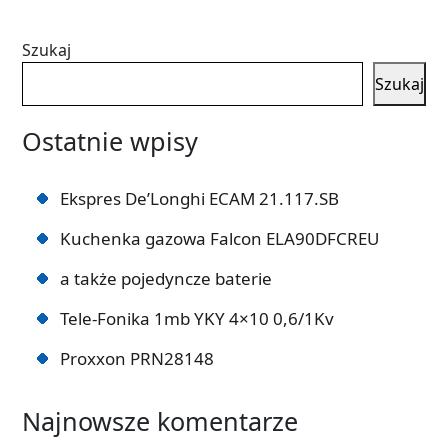
Szukaj
Szukaj
Ostatnie wpisy
Ekspres De’Longhi ECAM 21.117.SB
Kuchenka gazowa Falcon ELA90DFCREU
a także pojedyncze baterie
Tele-Fonika 1mb YKY 4×10 0,6/1Kv
Proxxon PRN28148
Najnowsze komentarze